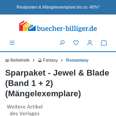
Zum Hauptinhalt springen
Restposten & Mängelexemplare bis zu -80%*
📖 Belletristik
🔮 Fantasy
Romantasy
Sparpaket - Jewel & Blade
(Band 1 + 2)
(Mängelexemplare)