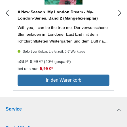
A New Season. My London Dream - My-
London-Series, Band 2 (Mängelexemplar)
With you, I can be the true me. Der verwunschene
Blumenladen im Londoner East End mit dem
lichtdurchfluteten Wintergarten und dem Duft nach
frischer Erde ist Vincents liebster Zufluchtsort.
Sofort verfügbar, Lieferzeit: 5-7 Werktage
Denn er hütet ein Geheimnis: Er ist ein Mann, im
Körper einer Frau geboren, aber jeder sieht in ihm
eGLP: 9,99 €*
(40% gespart*)
nur Victoria, die attraktive Studentin. Als er in
bei uns nur:
5,99 €*
Männerkleidung auf Tracey trifft, stellt er sich
In den Warenkorb
kurzerhand zum ersten Mal als Vincent vor. Tracey
hat sich fest vorgenommen, das Großstadtleben
zu genießen und ihre Vergangenheit hinter sich zu
lassen. Von Anfang an ist sie von dem charmanten
Service
Vincent fasziniert, doch sie ahnt nichts von seinem
inneren Konflikt. Es ist eine Begegnung, die ihr
beider Leben komplett verändert. Aber eines hat