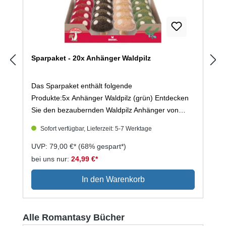
Sparpaket - 20x Anhänger Waldpilz
Das Sparpaket enthält folgende
Produkte:5x Anhänger Waldpilz (grün) Entdecken
Sie den bezaubernden Waldpilz Anhänger von
Moses. Dieser dekorative Anhänger bringt die
Sofort verfügbar, Lieferzeit: 5-7 Werktage
Schönheit der Natur direkt in Ihr Zuhause und
verleiht jedem Raum eine gemütliche Atmosphäre.
UVP: 79,00 €*
(68% gespart*)
Der Anhänger ist nicht nur ein echter Blickfang,
bei uns nur:
24,99 €*
sondern auch vielseitig einsetzbar. Ob als Teil Ihrer
In den Warenkorb
herbstlichen Dekoration oder als charmantes
Geschenk für Freunde und Familie, der Waldpilz
wird sicherlich begeistern. 5x Anhänger Waldpilz
Produktgalerie überspringen
Alle Romantasy Bücher
(rot)Entdecken Sie den bezaubernden Waldpilz