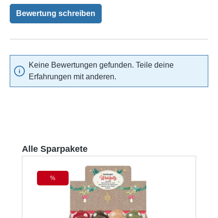
Bewertung schreiben
Keine Bewertungen gefunden. Teile deine
Erfahrungen mit anderen.
Produktgalerie überspringen
Alle Sparpakete
%
Rabatt