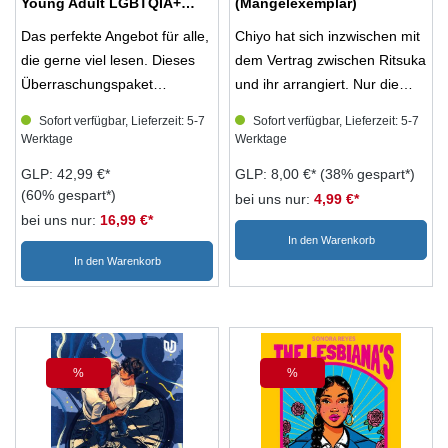
Young Adult LGBTQIA+
(Mängelexemplar)
Romane
Das perfekte Angebot für alle,
Chiyo hat sich inzwischen mit
die gerne viel lesen. Dieses
dem Vertrag zwischen Ritsuka
Überraschungspaket
und ihr arrangiert. Nur die
beinhaltet drei ausgewählte
Sache mit dem Sex … Nein!
Sofort verfügbar, Lieferzeit: 5-7
Sofort verfügbar, Lieferzeit: 5-7
Young Adult LGBTQIA+
Sie darf nicht dran denken,
Werktage
Werktage
Romane. Lass dich von uns
sonst schlägt ihr das Herz
GLP: 42,99 €*
GLP: 8,00 €*
(38% gespart*)
überraschen und erhalte jede
wieder bis zum Hals! Gut,
(60% gespart*)
bei uns nur:
4,99 €*
Menge Vielfalt, Unterhaltung,
dass als Ablenkung nebenan
bei uns nur:
16,99 €*
Romantik und Liebe zum
eine neue Mieterin einzieht,
In den Warenkorb
Schnäppchenpreis! Für alle,
die auch noch
In den Warenkorb
die sich wiedererkennen
leidenschaftliche Gamerin ist.
wollen - oder einfach neue
Schnell fühlt sich Chiyo bei ihr
Perspektiven entdecken
pudelwohl. Und während die
möchten. Hinweis: Im
beiden zocken und
Überraschungspaket Young
quatschen, bemerkt die neue
%
%
Rabatt
Rabatt
Adult LGBTQIA+ Romane
Nachbarin, dass sich hinter
können Mängelexemplare
Chiyos Worten vielleicht doch
enthalten sein. Hierbei
mehr Gefühle für Ritsuka