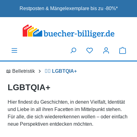
Zum Hauptinhalt springen
Restposten & Mängelexemplare bis zu -80%*
📖 Belletristik
🏳️‍🌈 LGBTQIA+
LGBTQIA+
Hier findest du Geschichten, in denen Vielfalt, Identität
und Liebe in all ihren Facetten im Mittelpunkt stehen.
Für alle, die sich wiedererkennen wollen – oder einfach
neue Perspektiven entdecken möchten.