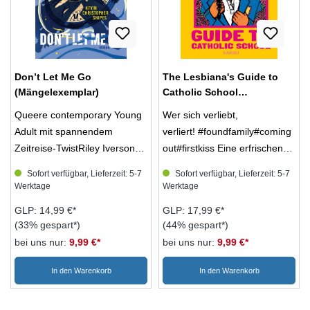
handelt es sich um
verbergen, als sie zugeben
unbenutzte Mängelexemplare
möchte ...
mit leichten äußeren
Lagerspuren, z. B. Einband
Don’t Let Me Go
The Lesbiana's Guide to
berieben, Ecken oder
(Mängelexemplar)
Catholic School
Buchkanten bestoßen und
(Mängelexemplar)
daher mit einem Stempel
Queere contemporary Young
Wer sich verliebt,
MÄNGELEXEMPLAR
Adult mit spannendem
verliert! #foundfamily#coming
gekennzeichnet. Ansonsten
Zeitreise-TwistRiley Iverson
out#firstkiss Eine erfrischend
vollständig und in gutem
weiß, dass es keine gute Idee
ehrliche Auseinandersetzung
Sofort verfügbar, Lieferzeit: 5-7
Sofort verfügbar, Lieferzeit: 5-7
Zustand. Die Retoure
ist, für einen heterosexuellen
mit Themen wie Homophobie,
Werktage
Werktage
einzelner Artikel aus dem
Jungen zu schwärmen.
Rassismus, Religion,
GLP: 14,99 €*
GLP: 17,99 €*
Überraschungspaket ist nicht
Jackson Haines aber zieht ihn
kulturelle Identität und
(33% gespart*)
(44% gespart*)
möglich. Nur das gesamte
sofort in seinen Bann – vor
Selbstakzeptanz. ―
bei uns nur:
9,99 €*
bei uns nur:
9,99 €*
Überraschungspaket kann
allem, weil er dem Jungen
Buchkultur Hetero für
retourniert werden. Der Inhalt
aus Rileys Träumen, in den er
AnfängerNachdem die 16-
In den Warenkorb
In den Warenkorb
der Überraschungspakete je
unsterblich verliebt ist,
jährige Yamilet Flores von
Artikelnummer ist identisch.
verblüffend ähnlich sieht.
ihrem Crush alias ihrer