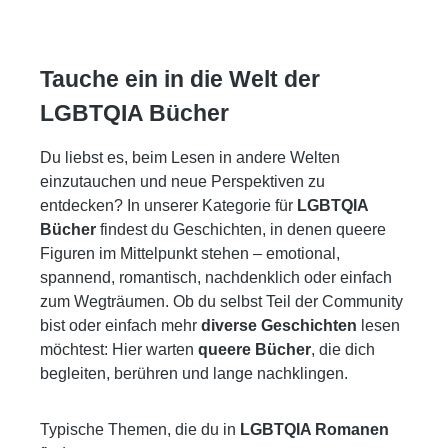
Reading-Plattform. Bei
mit innovativen Maßnahmen
Wattpad@Piper erscheinen
und Kooperationen. Das ist
nun die größten Erfolge in
Jens Schadendorfs Botschaft.
Tauche ein in die Welt der
überarbeiteter Version als
Er hat der wachsenden Zahl
LGBTQIA Bücher
Buch und als E-Book: Stoffe,
der GaYme Changer auf vier
die bereits hunderttausende
Kontinenten nachgespürt und
Du liebst es, beim Lesen in andere Welten
von Leser:innen begeistert
eine kleine Revolution
einzutauchen und neue Perspektiven zu
haben, durch ihren
entdeckt: in Gesprächen mit
entdecken? In unserer Kategorie für
LGBTQIA
besonderen Stil beeindrucken
Vorständen, Aktivisten,
Bücher
findest du Geschichten, in denen queere
und sich mit den Themen
Netzwerkern, Managern und
Figuren im Mittelpunkt stehen – emotional,
beschäftigen, die junge
Diversity-Experten – in
spannend, romantisch, nachdenklich oder einfach
Leser:innen wirklich bewegen!
Konzernen, Anwaltskanzleien,
zum Wegträumen. Ob du selbst Teil der Community
»Das Buch ist
NGOs, Stiftungen, Verbänden,
bist oder einfach mehr
diverse Geschichten
lesen
emotionsgeladen, mitreißend,
Unis oder UN.
möchtest: Hier warten
queere Bücher
, die dich
traurig, witzig und findet stets
begleiten, berühren und lange nachklingen.
zur richtigen Zeit den richtigen
Ton. Mein Herz klopfte
jedenfalls laut im Takt mit und
Typische Themen, die du in
LGBTQIA Romanen