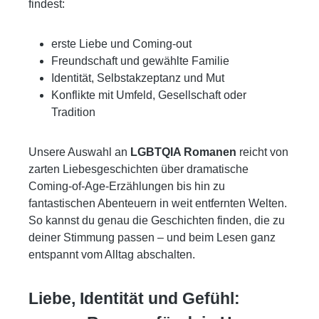
ich würde jederzeit wieder zu
findest:
einem Buch der Autorin
greifen, da ich ihre
erste Liebe und Coming-out
Erzählweise sehr gerne
Freundschaft und gewählte Familie
mochte und ich ihre
Identität, Selbstakzeptanz und Mut
eindrucksvolle Recherche
Konflikte mit Umfeld, Gesellschaft oder
rund um die aufgegriffenen
Tradition
Themen sehr beeindruckend
fand.« ((Leserstimme von
Unsere Auswahl an
LGBTQIA Romanen
reicht von
heavyfun)) »Schlussendlich
zarten Liebesgeschichten über dramatische
kann ich sagen, dass das
Coming-of-Age-Erzählungen bis hin zu
Buch viele überzeugen und
fantastischen Abenteuern in weit entfernten Welten.
berühren wird. Kasimir und
So kannst du genau die Geschichten finden, die zu
Leo haben das große
deiner Stimmung passen – und beim Lesen ganz
Potential dazu!«
entspannt vom Alltag abschalten.
((Leserstimme von
marybooksworld))
Liebe, Identität und Gefühl: