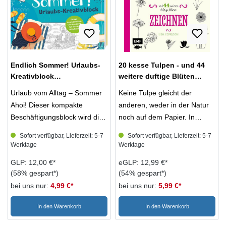
thematischer Gestaltung
jedoch auch sehr gut als
& Tricks zur Farbenlehre,
umsetzen Beliebte Medien:
Geschenke für deine
Farbwirkung und zum
mit Bleistift, Marker,
Liebsten. Unterstützung bietet
Gebrauch von
Watercolor und Co. Schritt für
der umfangreiche
unterschiedlichen Materialien.
Schritt zum fertigen Bild Tipps
Grundlagenteil. Er enthält
Endlich Sommer! Urlaubs-
20 kesse Tulpen - und 44
vom Profi: TikTokerin
hilfreiche Tipps & Tricks zur
Kreativblock
weitere duftige Blüten
e.l.u.c.e.y erklärt alle
Farbenlehre, Farbwirkung
(Mängelexemplar)
zeichnen (Mängelexemplar)
Grundlagen und persönliche
und zum Gebrauch von
Urlaub vom Alltag – Sommer
Keine Tulpe gleicht der
Kniffe
unterschiedlichen
Ahoi! Dieser kompakte
anderen, weder in der Natur
Materialien.
Beschäftigungsblock wird dir
noch auf dem Papier. In
deine freien Stunden
diesem Zeichenbuch haben
Sofort verfügbar, Lieferzeit: 5-7
Sofort verfügbar, Lieferzeit: 5-7
versüßen – egal ob auf dem
sich gleich 20 davon
Werktage
Werktage
heimischen Balkon, am
versammelt, zusammen mit
GLP: 12,00 €*
eGLP: 12,99 €*
Strand oder während einer
44 anderen wunderschönen
(58% gespart*)
(54% gespart*)
einfachen Kaffeepause. Für
Blüten, die sich in
bei uns nur:
4,99 €*
bei uns nur:
5,99 €*
jedes Zeitfenster findest du
verschiedenen Formen,
schöne Ideen: vielfältige,
Größen und Stilen
In den Warenkorb
In den Warenkorb
erfrischende Ausmalmotive für
präsentieren. Sie zeigen, dass
absolute Entspannung,
es kein „richtig“ oder „falsch“