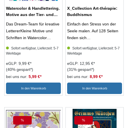
Watercolor & Handlettering.
X_Collection Art-thérapie:
Motive aus der Tier- und
Buddhismus
Pflanzenwelt mit einfachen
Das Dream-Team für kreative
Einfach den Stress von der
Schriften kombinieren
LettererKleine Motive und
Seele malen. Auf 128 Seiten
Schriften in Watercolor
finden sich
auszuführen und zu
abwechslungsreiche Motive
Sofort verfügbar, Lieferzeit: 5-7
Sofort verfügbar, Lieferzeit: 5-7
kombinieren, ist ganz einfach.
für alle Stimmungen. Das
Werktage
Werktage
Man muss nur mit den
Buch ist hochwertig
eGLP: 9,99 €*
eGLP: 12,95 €*
verschiedenen Materialien
ausgestattet mit festem, nicht
(40% gespart*)
(31% gespart*)
und Techniken vertraut sein
durchscheinendem Papier
bei uns nur:
5,99 €*
bei uns nur:
8,99 €*
und wissen, wie Schritt für
und einem extradicken,
Schritt dekorative Elemente
dekorativen Einband.
In den Warenkorb
In den Warenkorb
entstehen: Blätter und Blüten,
Schmetterlinge und Käfer,
Früchte und Nüsse. Einfache
Schriften, die in Kombination
mit den Motiven für attraktive
%
%
Rabatt
Rabatt
Gruß-, Menü- oder