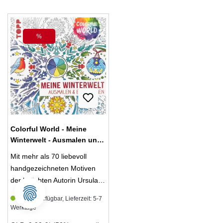
Sudokus für ein bisschen
beim Zeichnen gibt, sondern
Brainfitness im Urlaub oder
dass es immer auf die
kniffelige Rätsel für
Perspektive des Betrachters
%
Rabatt
überraschende "Aha!"-
und den Ausdruck des
Momente. Die zauberhaften
Zeichners ankommt. Hier ist
frisch-fröhlichen Illustrationen
reichlich Platz, sodass Sie
machen Lust auf Sommer,
Ihre eigenen 20 (oder mehr)
Sonne, Kreativzeit.
Versionen zwischen die
Narzissen, Sonnenblumen
und Lilien auf das Papier
Colorful World - Meine
bannen können.
Winterwelt - Ausmalen und
entspannen
Mit mehr als 70 liebevoll
(Mängelexemplar)
handgezeichneten Motiven
der beliebten Autorin Ursula
Schwab sorgt dieses Buch für
Sofort verfügbar, Lieferzeit: 5-7
eine besinnliche Winter- und
Werktage
Weihnachtszeit. Wer den