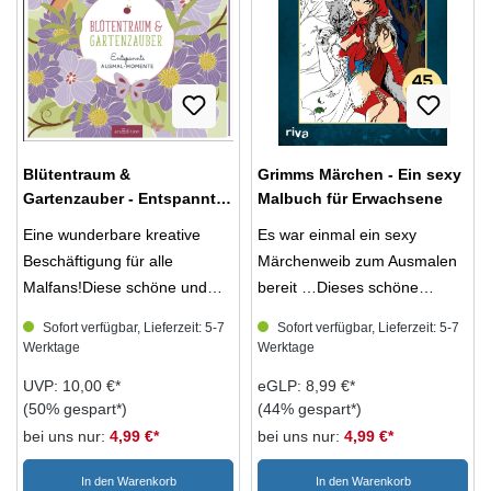
Tischkarten, Scrap Books,
Bullet Journals und viele
andere DIY-Projekte
verwendet werden können,
ergänzen diesen praktischen
Watercolor-Workshop.
Blütentraum &
Grimms Märchen - Ein sexy
Ausstattung: 200 farbige
Gartenzauber - Entspannte
Malbuch für Erwachsene
Abbildungen
Ausmal-Momente
Eine wunderbare kreative
Es war einmal ein sexy
Beschäftigung für alle
Märchenweib zum Ausmalen
Malfans!Diese schöne und
bereit …Dieses schöne
reichhaltige Sammlung von
Märchenmalbuch ist ein
Sofort verfügbar, Lieferzeit: 5-7
Sofort verfügbar, Lieferzeit: 5-7
über 90 Mandalas und
witziges und originelles
Werktage
Werktage
faszinierenden Motiven aus
Geschenk für alle
UVP: 10,00 €*
eGLP: 8,99 €*
der Blumen- und Gartenwelt
Erwachsenen, die sich gern in
(50% gespart*)
(44% gespart*)
lädt ein zum Ausmalen,
Fantasiewelten entführen
bei uns nur:
4,99 €*
bei uns nur:
4,99 €*
Entspannen und Selber-
lassen. Über 40 reizende
kreativ-Werden! Ob Niksen,
Motive zum Ausmalen
In den Warenkorb
In den Warenkorb