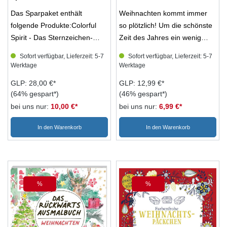
(Mängelexemplare)
(Mängelexemplar)
Das Sparpaket enthält
Weihnachten kommt immer
folgende Produkte:Colorful
so plötzlich! Um die schönste
Spirit - Das Sternzeichen-
Zeit des Jahres ein wenig
Ausmalbuch
bewusster wahrzunehmen,
Sofort verfügbar, Lieferzeit: 5-7
Sofort verfügbar, Lieferzeit: 5-7
(Mängelexemplar)Egal, ob
bietet dieser Adventskalender
Werktage
Werktage
Astrologie für dich Neuland ist
täglich einen humorvollen
GLP: 28,00 €*
GLP: 12,99 €*
oder du dich mit dem Tierkreis
oder unterhaltsamen Spruch
(64% gespart*)
(46% gespart*)
bestens auskennst: In diesem
zum Ausmalen. Die frischen
bei uns nur:
10,00 €*
bei uns nur:
6,99 €*
Buch findest du über 60
Sprüche sind im
inspirierende Ausmalmotive
Handlettering-Stil gezeichnet
In den Warenkorb
In den Warenkorb
rund ums Universum. Sowohl
und umringt von thematisch
alle 12 Tierkreiszeichen als
passenden Streumustern. Die
auch beliebte Motive wie
24 Türchen sind als zunächst
Sonne, Mond und die vier
geschlossene Doppelseiten
Elemente sind vertreten.
gestaltet, die sich dank
%
%
Rabatt
Rabatt
Jedes Sternzeichen taucht
Perforation einfach öffnen
gleich mehrmals auf und ist
lassen. Zur Inspiration findest
dabei immer indviduell
du die Ausmalmotive auf den