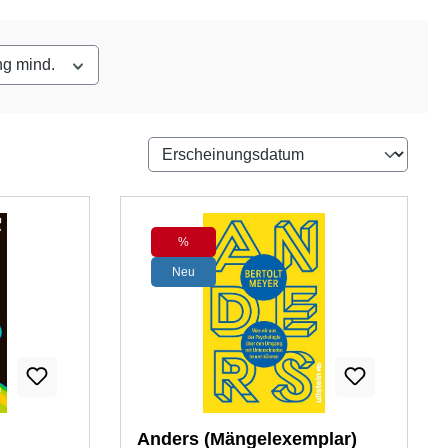
ng mind.
%
Rabatt
Neu
Anders (Mängelexemplar)