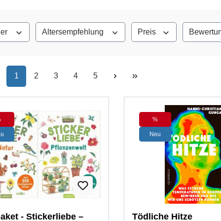
ler
Altersempfehlung
Preis
Bewertu
Seite
Seite
Seite
Seite
Seite
1
2
3
4
5
%
%
Rabatt
Rabatt
eu
Neu
aket - Stickerliebe –
Tödliche Hitze