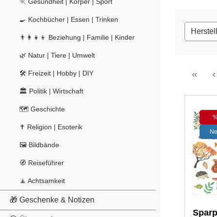
🏃 Gesundheit | Körper | Sport
🍳 Kochbücher | Essen | Trinken
Herstel
👨‍👩‍👧‍👦 Beziehung | Familie | Kinder
🌿 Natur | Tiere | Umwelt
🛠️ Freizeit | Hobby | DIY
🏛️ Politik | Wirtschaft
🗺️ Geschichte
✝️ Religion | Esoterik
N
🖼️ Bildbände
🧭 Reiseführer
🧘 Achtsamkeit
🎁 Geschenke & Notizen
Sparp