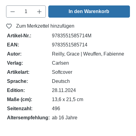
Produkt Anzahl: Gib den gewünschten Wert e
In den Warenkorb
Zum Merkzettel hinzufügen
Artikel-Nr.:
9783551585714M
EAN:
9783551585714
Autor:
Reilly, Grace | Weuffen, Fabienne
Verlag:
Carlsen
Artikelart:
Softcover
Sprache:
Deutsch
Edition:
28.11.2024
Maße (cm):
13,6 x 21,5 cm
Seitenzahl:
496
Altersempfehlung:
ab 16 Jahre