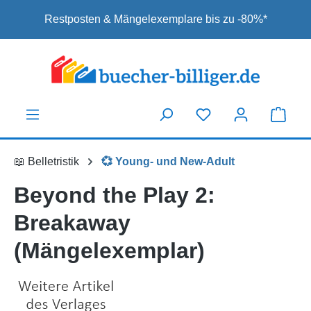
Zum Hauptinhalt springen
Restposten & Mängelexemplare bis zu -80%*
📖 Belletristik
💞 Young- und New-Adult
Beyond the Play 2:
Breakaway
(Mängelexemplar)