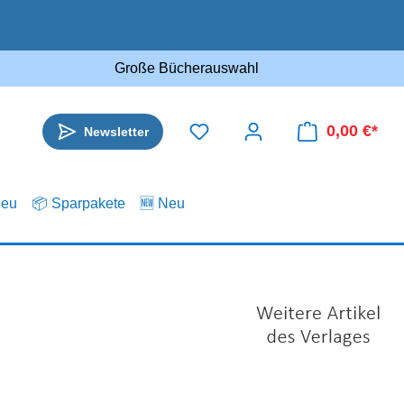
Große Bücherauswahl
0,00 €*
Newsletter
.eu
📦 Sparpakete
🆕 Neu