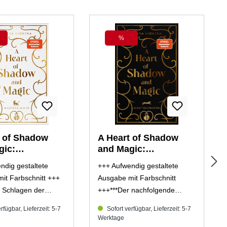
%
att
Rabatt
t of Shadow
A Heart of Shadow
gic:
and Magic:
limmen | Mit
Schattenleuchten | Mit
ndig gestaltete
+++ Aufwendig gestaltete
rschönem
wunderschönem
it Farbschnitt +++
Ausgabe mit Farbschnitt
nitt
Farbschnitt
 Schlagen der
+++***Der nachfolgende
lexemplar)
(Mängelexemplar)
e birgt … Wenn
Inhaltstext enthält Spoiler auf
rfügbar, Lieferzeit: 5-7
Sofort verfügbar, Lieferzeit: 5-7
 in dir erwachen
das Ende von »A Heart of
Werktage
er
Shadow and Magic–