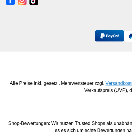
Romantasy-Reihe "Die
Bücher der Erinnerung". Die
Reihe ist abgeschlossen!17 -
Das erste Buch der
Erinnerung17 - Das zweite
Buch der Erinnerung17 - Das
dritte Buch der Erinnerung17 -
Das vierte Buch der
Erinnerung
Alle Preise inkl. gesetzl. Mehrwertsteuer zzgl.
Versandkost
Verkaufspreis (UVP),
Shop-Bewertungen: Wir nutzen Trusted Shops als unabhängi
es es sich um echte Bewertungen han