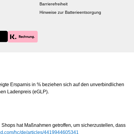
ihnen stark genug,
Shadow könnte sie retten,
Barrierefreiheit
 ihre Gegner zu
wenn sie ihr verfällt.»A Heart
Hinweise zur Batterieentsorgung
 of
of Shadow and Magic–
nd Magic –
Schattenleuchten«ist Band 3
men« ist Band 1
der »A Heart of Shadow and
art of Shadow and
Magic«-Reihe. Die Bücher
ihe. Die Bücher
bauen inhaltlich aufeinander
altlich aufeinander
auf und sollten für das
llten für das
bestmögliche Leseerlebnis in
che Leseerlebnis in
ihrer chronologischen
onologischen
Reihenfolge gelesen
ge gelesen werden.
werden.Wenn dir diese
igte Ersparnis in % beziehen sich auf den unverbindlichen
diese Tropes
Tropes gefallen, wirst du
en Ladenpreis (eGLP).
wirst du diese
diese Geschichte lieben:
e lieben:
Shapeshifter ·
ter · Starcrossed
StarcrossedLove · Found
und Family ·
Family · Elemental Magic
 Magic · Touch her
·Touch her and you
d Shops hat Maßnahmen getroffen, um sicherzustellen, dass
dieTriggerwarnungen:psychis
sted.com/hc/de/articles/4419944605341