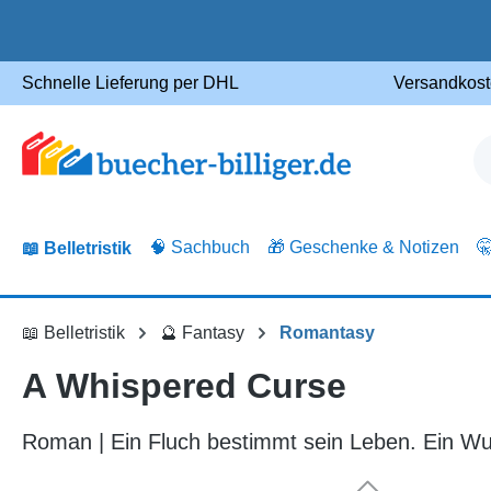
m Hauptinhalt springen
Zur Suche springen
Zur Hauptnavigation springen
Schnelle Lieferung per DHL
Versandkost
🧠 Sachbuch
🎁 Geschenke & Notizen

📖 Belletristik
📖 Belletristik
🔮 Fantasy
Romantasy
A Whispered Curse
Roman | Ein Fluch bestimmt sein Leben. Ein Wu