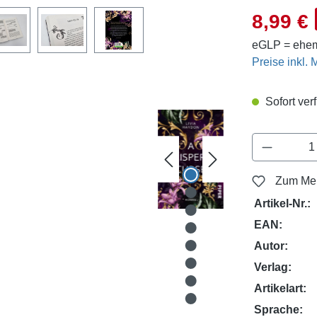
Verkaufsprei
8,99 €
eGLP = ehem
Preise inkl.
Sofort verf
Produkt 
Zum Mer
Artikel-Nr.:
EAN:
Autor:
Verlag:
Artikelart:
Sprache: