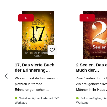
Produktgalerie überspringen
%
%
Rabatt
Rabatt
17, Das vierte Buch
2 Seelen. Das 
der Erinnerung
Buch der
(Mängelexemplar)
Unsterblichkei
Was würdest du tun, wenn du
Zwei Seelen. Ein Sch
(Mängelexempl
plötzlich in fremde
Als drei geheimnisvo
Erinnerungen sehen
Männer in ihr Haus 
könntest? Das große Finale
wird Kelas Leben n
Sofort verfügbar, Lieferzeit: 5-7
Sofort verfügbar, Lief
der zauberhaften Geschichte
verwirrender als oh
Werktage
Werktage
von Adrian & Jo!Die
schon. Schließlich sp