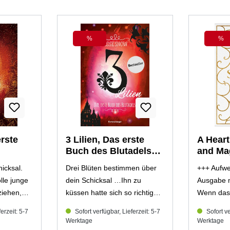
%
%
Rabatt
Rab
erste
3 Lilien, Das erste
A Hear
Buch des Blutadels
and Ma
t
(Mängelexemplar)
Magieg
icksal.
Drei Blüten bestimmen über
+++ Aufwe
ar)
wunde
lle junge
dein Schicksal …Ihn zu
Ausgabe m
Farbsch
ziehen,
küssen hatte sich so richtig
Wenn das
(Mänge
och
angefühlt, obwohl es so falsch
Herzen Magi
erzeit: 5-7
Sofort verfügbar, Lieferzeit: 5-7
Sofort ve
nehin
gewesen war. Entdecke die
die Kräfte
Werktage
Werktage
richt sie
neue Trilogie von Bestseller-
müssen … Wenn d