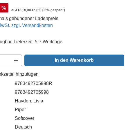
s:
%
eGLP:
18,00 €*
(50.06% gespart*)
als gebundener Ladenpreis
 MwSt. zzgl. Versandkosten
ügbar, Lieferzeit: 5-7 Werktage
Anzahl: Gib den gewünschten Wert ein oder
In den Warenkorb
kzettel hinzufügen
9783492705998R
9783492705998
Haydon, Livia
Piper
Softcover
Deutsch