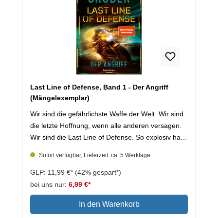
Last Line of Defense, Band 1 - Der Angriff
(Mängelexemplar)
Wir sind die gefährlichste Waffe der Welt. Wir sind
die letzte Hoffnung, wenn alle anderen versagen.
Wir sind die Last Line of Defense. So explosiv hat
sich Jayden seinen ersten Einsatz als Agent der
Sofort verfügbar, Lieferzeit: ca. 5 Werktage
Last Line of Defense nicht vorgestellt: Als eine
junge Journalistin in der britischen Botschaft in
GLP: 11,99 €*
(42% gespart*)
Buenos Aires Schutz sucht, wird das Gebäude von
bei uns nur:
6,99 €*
Raketenangriffen erschüttert. Sofia hat einem
In den Warenkorb
High-Tech-Konzern brisante Daten gestohlen –