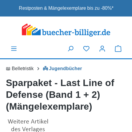
Zum Hauptinhalt springen
Restposten & Mängelexemplare bis zu -80%*
📖 Belletristik
👼 Jugendbücher
Sparpaket - Last Line of
Defense (Band 1 + 2)
(Mängelexemplare)