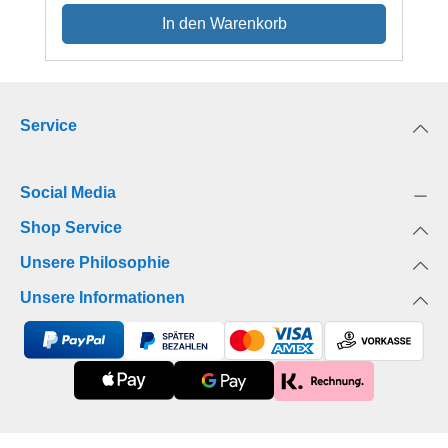
ihn seit über einem Jahr zu fassen. Doch Emil
In den Warenkorb
Winge wird von den Gespenstern seiner
Vergangenheit noch immer gnadenlos verfolgt, und
der Veteran Jean Michael Cardell ist mit der Suche
nach der vermissten Anna Stina Knapp beschäftigt,
Service
während sich das Inferno unaufhaltsam anbahnt
…
Social Media
Shop Service
Unsere Philosophie
Unsere Informationen