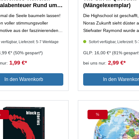
alabenteuer Rund um
(Mängelexemplar)
elt
 mal die Seele baumeln lassen!
Die Highschool ist geschafft
en voller stimmungsvoller
Noras Zukunft sieht düster a
otive aus der faszinierenden
Stiefvater Raymond wurde a
r Tiere Entspannen und zur
entlassen und hat sie im Vis
 verfügbar, Lieferzeit: 5-7 Werktage
Sofort verfügbar, Lieferzeit: 5
ommen, Farbharmonien und
ist Nora fest entschlossen, i
gen erschaffen Mit
3,99 €*
(50% gespart*)
(vielleicht letzten) Sommer 
GLP: 16,00 €*
(81% gespart
erenden Zitaten von bedeutenden
genießen. Sie plant eine me
1,99 €*
2,99 €*
nur:
bei uns nur:
ichkeiten, darunter Alexander
Rucksacktour mit Iris und W
mboldt, Mahadma Gandhi,
klinkt sich spontan Wes' Fre
In den Warenkorb
In den Warenko
 Chaplin und viele mehr
doch Amanda ist cool, also i
große Sache – bis sie entfüh
Besser gesagt, bis sie mit N
verwechselt wird. Jetzt hat
eine Geisel. Und Nora, Iris
%
%
Rabatt
Rabatt
müssen ihr ganzes Können a
um es lebend – und mit Am
dem Wald zu schaffen.