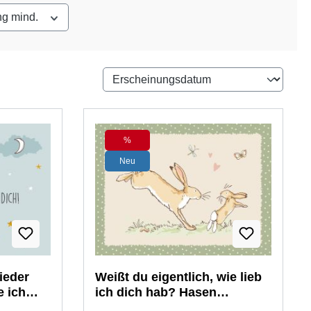
ng mind.
%
Rabatt
Neu
ieder
Weißt du eigentlich, wie lieb
e ich
ich dich hab? Hasen
Klappkarte mit Umschlag