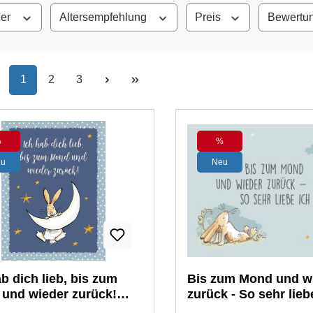
ler
Altersempfehlung
Preis
Bewertu
Seite
Seite
Seite
1
2
3
%
%
Rabatt
Rabatt
eu
Neu
ab dich lieb, bis zum
Bis zum Mond und w
und wieder zurück!
zurück - So sehr lieb
karte mit Umschlag
dich! Klappkarte mit