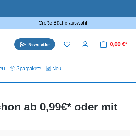
Große Bücherauswahl
0,00 €*
Newsletter
.eu
📦 Sparpakete
🆕 Neu
hon ab 0,99€* oder mit