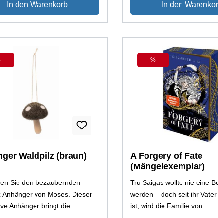
In den Warenkorb
In den Warenko
s charmantes Geschenk für
oder als charmantes Gesche
 und Familie, der Waldpilz wird
Freunde und Familie, der Wa
ch begeistern.
sicherlich begeistern.
%
%
Rabatt
Rabatt
ger Waldpilz (braun)
A Forgery of Fate
(Mängelexemplar)
ken Sie den bezaubernden
Tru Saigas wollte nie eine B
z Anhänger von Moses. Dieser
werden – doch seit ihr Vater
ive Anhänger bringt die
ist, wird die Familie von
t der Natur direkt in Ihr
Schuldeneintreibern verfolgt