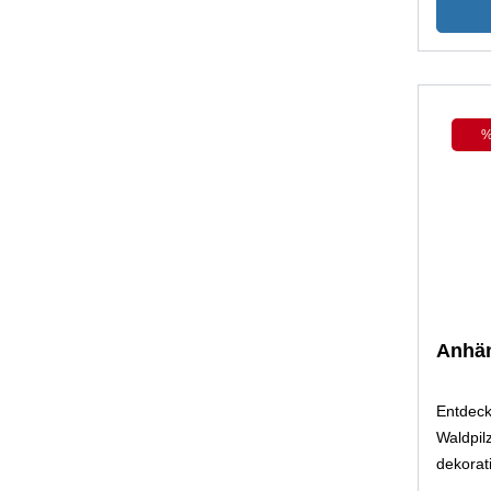
oder al
Freunde
sicherli
Anhän
Entdec
Waldpil
dekorat
Schönhei