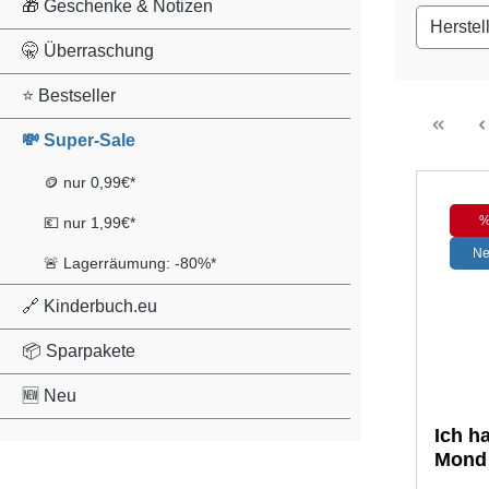
🎁 Geschenke & Notizen
Herstel
🤫 Überraschung
⭐ Bestseller
💸 Super-Sale
🪙 nur 0,99€*
💶 nur 1,99€*
N
🚨 Lagerräumung: -80%*
🔗 Kinderbuch.eu
📦 Sparpakete
🆕 Neu
Ich h
Mond 
Klapp