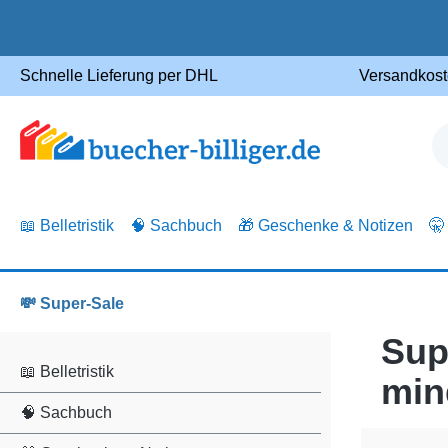
m Hauptinhalt springen
Zur Suche springen
Zur Hauptnavigation springen
Schnelle Lieferung per DHL
Versandkost
📖 Belletristik
🧠 Sachbuch
🎁 Geschenke & Notizen
🤫
💸 Super-Sale
Sup
📖 Belletristik
min
🧠 Sachbuch