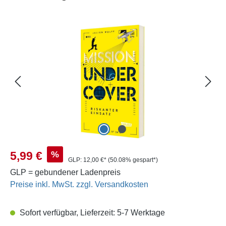
Bildergalerie überspringen
Verkaufspreis:
%
5,99 €
GLP:
12,00 €*
(50.08% gespart*)
GLP = gebundener Ladenpreis
Preise inkl. MwSt. zzgl. Versandkosten
Sofort verfügbar, Lieferzeit: 5-7 Werktage