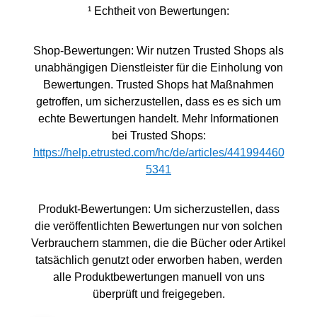
Beziehung: Zeigt auf, wie durch gemeinsame
¹ Echtheit von Bewertungen:
Aktivitäten und gegenseitiges Verständnis eine
tiefere Bindung entstehen kann. Praktisch für die
Shop-Bewertungen: Wir nutzen Trusted Shops als
moderne Vaterrolle: Greift Themen wie Work-Life-
unabhängigen Dienstleister für die Einholung von
Balance, emotionale Intelligenz und das Brechen
Bewertungen. Trusted Shops hat Maßnahmen
von traditionellen Geschlechterrollen auf. Ideal für
getroffen, um sicherzustellen, dass es es sich um
Väter aller Lebensphasen: Egal, ob neu in der
echte Bewertungen handelt. Mehr Informationen
Rolle oder erfahrener Papa, dieses Buch bietet
bei Trusted Shops:
wertvolle Einsichten und Tipps. Einzigartiges
https://help.etrusted.com/hc/de/articles/441994460
Geschenk: Das perfekte Präsent für werdende
5341
Väter, zu Vatertagen, Geburtstagen oder einfach
als Anerkennung für den tollen Papa im Leben
Ihrer Kinder.
Produkt-Bewertungen: Um sicherzustellen, dass
die veröffentlichten Bewertungen nur von solchen
Verbrauchern stammen, die die Bücher oder Artikel
tatsächlich genutzt oder erworben haben, werden
alle Produktbewertungen manuell von uns
überprüft und freigegeben.