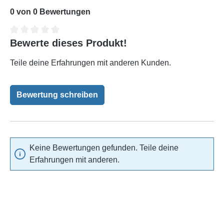
0 von 0 Bewertungen
Bewerte dieses Produkt!
Durchschnittliche Bewertung von 0 von 5 Sternen
Teile deine Erfahrungen mit anderen Kunden.
Bewertung schreiben
Keine Bewertungen gefunden. Teile deine
Erfahrungen mit anderen.