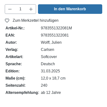
Produkt Anzahl: Gib den gewünschten Wert e
In den Warenkorb
Zum Merkzettel hinzufügen
Artikel-Nr.:
9783551322081M
EAN:
9783551322081
Autor:
Wolff, Julien
Verlag:
Carlsen
Artikelart:
Softcover
Sprache:
Deutsch
Edition:
31.03.2025
Maße (cm):
12,0 x 18,7 cm
Seitenzahl:
240
Altersempfehlung:
ab 12 Jahre