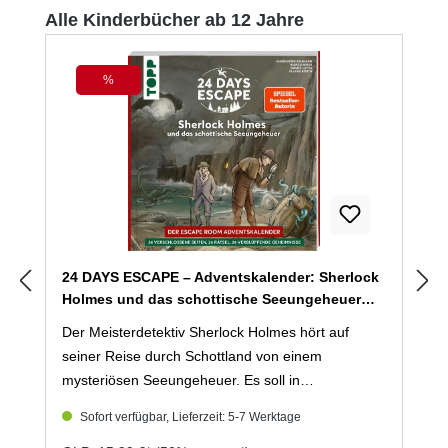
Produktgalerie überspringen
Alle Kinderbücher ab 12 Jahre
%
Rabatt
24 DAYS ESCAPE – Adventskalender: Sherlock
Holmes und das schottische Seeungeheuer
(Mängelexemplar)
Der Meisterdetektiv Sherlock Holmes hört auf
seiner Reise durch Schottland von einem
mysteriösen Seeungeheuer. Es soll in
regelmäßigen Abständen den örtlichen Strand
Sofort verfügbar, Lieferzeit: 5-7 Werktage
heimsuchen. Von Neugierde getrieben macht sich