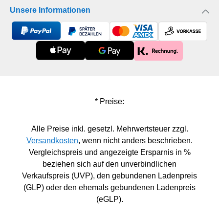
praktischen Methode sucht, um Achtsamkeit und
Unsere Informationen
Planung in den Familienalltag zu integrieren.
Einfache und erprobte Wissens-Sprints: Jedes
Kapitel endet mit leicht umsetzbaren Aufgaben, die
Vätern helfen, sofort positive Veränderungen in der
Beziehung zu ihren Kindern zu bewirken.
Superhelden-Bilderbuchgeschichte „Power-Papa
und Kreativ-Kid“: Ein Wendecover offenbart eine
* Preise:
inspirierende Geschichte zum gemeinsamen
Lesen, die Vater und Kind in die magische Welt
von Kleckstopia entführt. Neue Rollenentwürfe und
Alle Preise inkl. gesetzl. Mehrwertsteuer zzgl.
väterliche Erziehungskultur: Bietet Einblicke in die
Versandkosten
, wenn nicht anders beschrieben.
Herausforderungen und Chancen des Vaterseins
Vergleichspreis und angezeigte Ersparnis in %
in der heutigen digitalisierten und beruflich flexiblen
beziehen sich auf den unverbindlichen
Welt. Aufbereitet im To-Go-Format mit täglichen
Verkaufspreis (UVP), den gebundenen Ladenpreis
Challenges: Macht es einfach, jeden Tag kleine,
(GLP) oder den ehemals gebundenen Ladenpreis
aber wirkungsvolle Schritte hin zu einem erfüllteren
(eGLP).
Vatersein zu gehen. Stärkt die Vater-Kind-