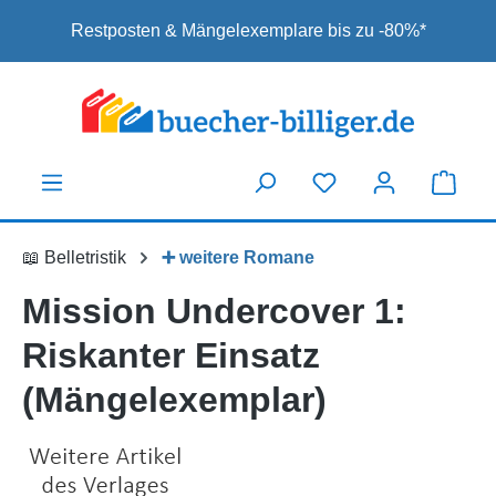
Zum Hauptinhalt springen
Restposten & Mängelexemplare bis zu -80%*
📖 Belletristik
➕ weitere Romane
Mission Undercover 1:
Riskanter Einsatz
(Mängelexemplar)