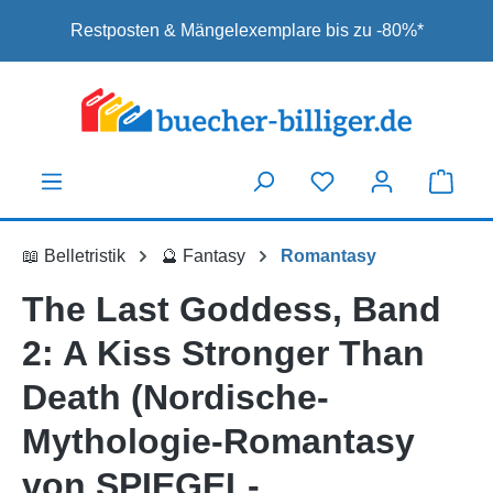
Zum Hauptinhalt springen
Restposten & Mängelexemplare bis zu -80%*
📖 Belletristik
🔮 Fantasy
Romantasy
The Last Goddess, Band
2: A Kiss Stronger Than
Death (Nordische-
Mythologie-Romantasy
von SPIEGEL-