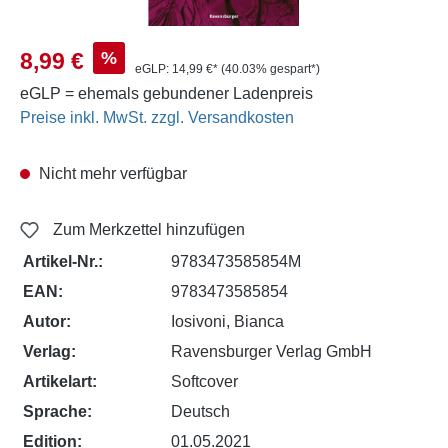
Verkaufspreis:
%
8,99 €
eGLP:
14,99 €*
(40.03% gespart*)
eGLP = ehemals gebundener Ladenpreis
Preise inkl. MwSt. zzgl. Versandkosten
Nicht mehr verfügbar
Zum Merkzettel hinzufügen
Artikel-Nr.:
9783473585854M
EAN:
9783473585854
Autor:
Iosivoni, Bianca
Verlag:
Ravensburger Verlag GmbH
Artikelart:
Softcover
Sprache:
Deutsch
Edition:
01.05.2021