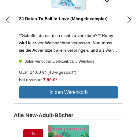
24 Dates To Fall In Love (Mängelexemplar)
**Schaffst du es, dich nicht zu verlieben?** Romy
wird kurz vor Weihnachten verlassen. Nun muss
sie die Adventszeit allein verbringen, und als wäre
das nicht genug, landet ihr Adventskalender mit 24
Sofort verfügbar, Lieferzeit: ca. 5 Werktage
Dating-Ideen ausgerechnet bei Oliver, ihrem
arroganten neuen Kollegen. Widerwillig lässt sie
GLP: 14,00 €*
(43% gespart*)
sich auf eine Wette ein: Oliver und sie verbringen
bei uns nur:
7,99 €*
die Dates miteinander – wer sich verliebt, verliert.
In den Warenkorb
Zwischen nächtlichen Schneespaziergängen,
Christmas Partys und Weihnachtsmarktbesuchen
entsteht ein Knistern, das Romy zu kontrollieren
Produktgalerie überspringen
Alle New-Adult-Bücher
versucht. Doch es wird immer schwerer, Olivers
Nähe zu widerstehen. Aber wegen ein, zwei
kleinen Ausrutschern muss sie nicht gleich die
%