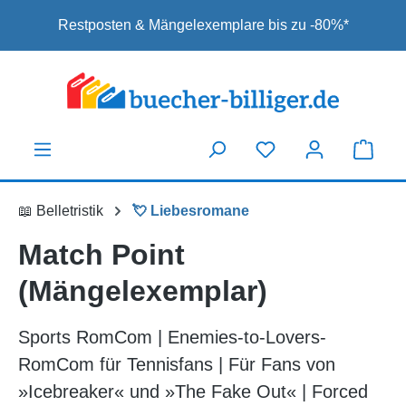
Zum Hauptinhalt springen
Restposten & Mängelexemplare bis zu -80%*
📖 Belletristik
💘 Liebesromane
Match Point
(Mängelexemplar)
Sports RomCom | Enemies-to-Lovers-
RomCom für Tennisfans | Für Fans von
»Icebreaker« und »The Fake Out« | Forced