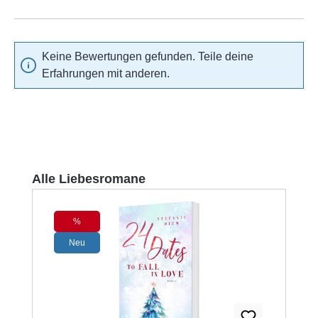
Keine Bewertungen gefunden. Teile deine
Erfahrungen mit anderen.
Produktgalerie überspringen
Alle Liebesromane
%
Rabatt
Neu