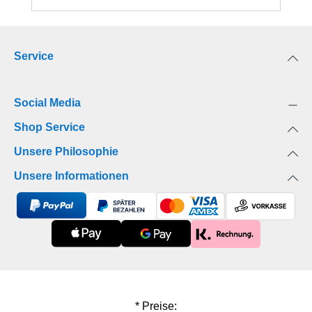
hat sich fest vorgenommen, das Großstadtleben
zu genießen und ihre Vergangenheit hinter sich zu
lassen. Von Anfang an ist sie von dem charmanten
Service
Vincent fasziniert, doch sie ahnt nichts von seinem
inneren Konflikt. Es ist eine Begegnung, die ihr
beider Leben komplett verändert. Aber eines hat
Social Media
die Liebe mit Blumen gemeinsam – sie ist ebenso
schön wie zerbrechlich …
Shop Service
Unsere Philosophie
Unsere Informationen
* Preise: