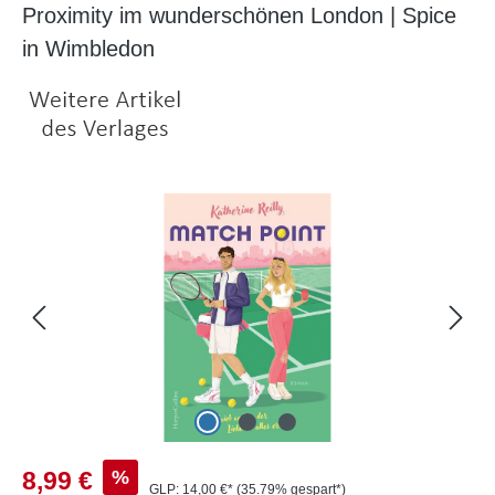
Proximity im wunderschönen London | Spice
in Wimbledon
Bildergalerie überspringen
Verkaufspreis:
%
8,99 €
GLP:
14,00 €*
(35.79% gespart*)