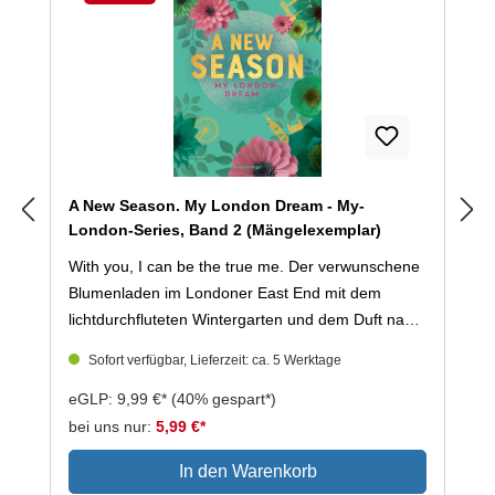
Wette verlieren ... oder? »24 Dates To Fall In
Rabatt
Love« ist ein Winterroman voller Herz, Humor und
Winterzauber – perfekt für die
Adventszeit! #HaterstoLovers #ForcedProximity
#WorkplaceRomance #SmallTown //Dieser Titel ist
ein in sich abgeschlossener Einzelband.//
A New Season. My London Dream - My-
London-Series, Band 2 (Mängelexemplar)
With you, I can be the true me. Der verwunschene
Blumenladen im Londoner East End mit dem
lichtdurchfluteten Wintergarten und dem Duft nach
frischer Erde ist Vincents liebster Zufluchtsort.
Sofort verfügbar, Lieferzeit: ca. 5 Werktage
Denn er hütet ein Geheimnis: Er ist ein Mann, im
Körper einer Frau geboren, aber jeder sieht in ihm
eGLP: 9,99 €*
(40% gespart*)
nur Victoria, die attraktive Studentin. Als er in
bei uns nur:
5,99 €*
Männerkleidung auf Tracey trifft, stellt er sich
In den Warenkorb
kurzerhand zum ersten Mal als Vincent vor. Tracey