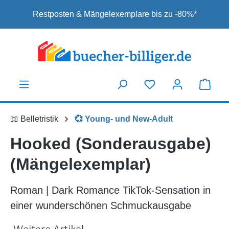
Zum Hauptinhalt springen
Restposten & Mängelexemplare bis zu -80%*
📖 Belletristik
💞 Young- und New-Adult
Hooked (Sonderausgabe)
(Mängelexemplar)
Roman | Dark Romance TikTok-Sensation in
einer wunderschönen Schmuckausgabe