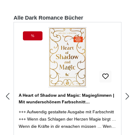
Produktgalerie überspringen
Alle Dark Romance Bücher
%
Rabatt
A Heart of Shadow and Magic: Magieglimmen |
Mit wunderschönem Farbschnitt
(Mängelexemplar)
+++ Aufwendig gestaltete Ausgabe mit Farbschnitt
+++ Wenn das Schlagen der Herzen Magie birgt …
Wenn die Kräfte in dir erwachen müssen … Wenn
der Schatten, der dich erwählt, deinen Untergang