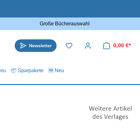
Große Bücherauswahl
0,00 €*
Newsletter
.eu
📦 Sparpakete
🆕 Neu