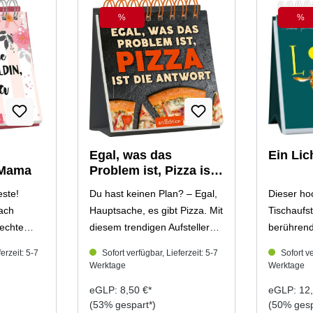
%
%
Rabatt
Rab
Egal, was das
Ein Lic
 Mama
Problem ist, Pizza ist
die Antwort
este!
Du hast keinen Plan? – Egal,
Dieser ho
ach
Hauptsache, es gibt Pizza. Mit
Tischaufst
 echte
diesem trendigen Aufsteller
berührend
 mit
sorgst du vor und zwischen
Mut mach
erzeit: 5-7
Sofort verfügbar, Lieferzeit: 5-7
Sofort ve
ilienalltag
den Mahlzeiten für gute
erfolgrei
Werktage
Werktage
ebenbei
Laune. Das Spiralbuch mit
bleibt, ist
eGLP: 8,50 €*
eGLP: 12,
ben. Weil
witzigen Sprüchen zu Pizza,
zahlreich
(53% gespart*)
(50% gesp
 Dinge
Pasta & Co. bringt dich immer
von Melan