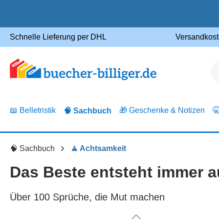
m Hauptinhalt springen
Zur Suche springen
Zur Hauptnavigation springen
Schnelle Lieferung per DHL
Versandkost
📖 Belletristik
🎁 Geschenke & Notizen

🧠 Sachbuch
🧠 Sachbuch
🧘 Achtsamkeit
Das Beste entsteht immer 
Über 100 Sprüche, die Mut machen