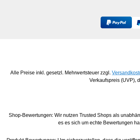
geblättert werden muss. Ist
fröhlichen Fotos Für
man fertig mit dem Kochen,
Super-Mamas: Das
lässt sich der Aufsteller
besondere Dankesc
einklappen und besonders
unsere liebste Heldi
platzsparend in der Küche
Alltags Dekorativer 
verstauen. Ein besonderes
Stabiler Tischkalen
Highlight des
Kalendarium) mit 10
Rezeptaufstellers ist der
gestalteten Seiten, b
praktische Saisonkalender,
bedruckt, perfekt als
der einen Überblick über die
Schreibtischdeko für
Alle Preise inkl. gesetzl. Mehrwertsteuer zzgl.
Versandkost
Vielfalt der saisonalen Obst-
Hause oder das Bür
Verkaufspreis (UVP),
und Gemüsesorten im
Praktisch: Spirale fü
Frühling, Sommer, Herbst und
einfaches Umblätter
Winter gibt und so die
neues Kompliment f
Zutatenwahl für das nächste
Tag Persönliches
Gericht inspirieren kann. Der
Dankeschön: Kleine
Shop-Bewertungen: Wir nutzen Trusted Shops als unabhängi
Aufsteller ist das perfekte
Mitbringsel für zwis
es es sich um echte Bewertungen han
Geschenke für
aber auch eine origi
Hobbyköch*innen und ein
zum Muttertag, Gebu