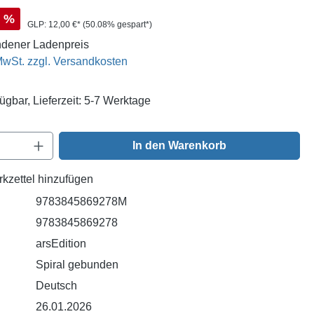
s:
%
GLP:
12,00 €*
(50.08% gespart*)
dener Ladenpreis
 MwSt. zzgl. Versandkosten
ügbar, Lieferzeit: 5-7 Werktage
Anzahl: Gib den gewünschten Wert ein oder
In den Warenkorb
kzettel hinzufügen
9783845869278M
9783845869278
arsEdition
Spiral gebunden
Deutsch
26.01.2026