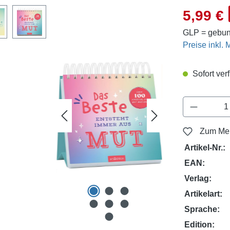
Verkaufsprei
5,99 €
GLP = gebun
Preise inkl.
Sofort verf
Produkt 
Zum Mer
Artikel-Nr.:
EAN:
Verlag:
Artikelart:
Sprache:
Edition: