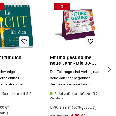
%
att
Rabatt
ht für dich
Fit und gesund ins
neue Jahr - Die 30-
Tage-Challenge, um
chwertige
Die Feiertage sind vorbei, das
deine guten Vorsätze
eller enthält
neue Jahr hat begonnen –
anzupacken
e Illustrationen und
der beste Zeitpunkt also, um
ende Texte aus dem
deine Vorsätze für mehr
rfügbar, Lieferzeit: 5-7
Sofort verfügbar, Lieferzeit: 5-7
chen Bilderbuch „Was
Fitness und eine gesündere
Werktage
 Licht“ sowie
Ernährung anzupacken. Mit
00 €*
UVP: 9,99 €*
(50% gespart*)
e neue Kerzentiere
der 30-Tage-Challenge gelingt
art*)
ie Garanin. Denn
dir die Umsetzung ganz
4,99 €*
bei uns nur: