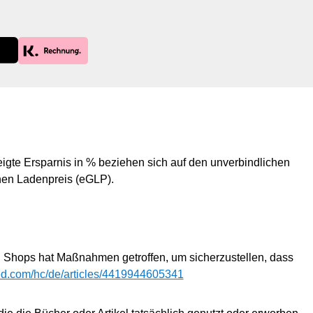
lassen sich unkompliziert in
deinen Alltag integrieren.
Starte deine Challenge jetzt –
für ein fitteres und
gesünderes Leben!
igte Ersparnis in % beziehen sich auf den unverbindlichen
en Ladenpreis (eGLP).
d Shops hat Maßnahmen getroffen, um sicherzustellen, dass
sted.com/hc/de/articles/4419944605341