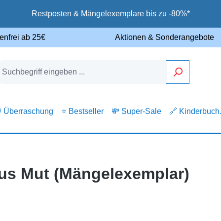
Restposten & Mängelexemplare bis zu -80%*
enfrei ab 25€
Aktionen & Sonderangebote
 Überraschung
⭐ Bestseller
💸 Super-Sale
🔗 Kinderbuch
aus Mut (Mängelexemplar)