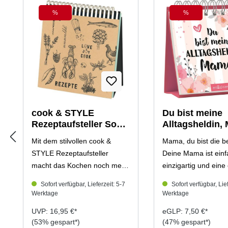
%
%
Rabatt
Rabatt
cook & STYLE
Du bist meine
Rezeptaufsteller Soul
Alltagsheldin,
Food
Mit dem stilvollen cook &
Mama, du bist die b
STYLE Rezeptaufsteller
Deine Mama ist einf
macht das Kochen noch mehr
einzigartig und eine
Spaß! Der praktische
Superheldin, weil sie
Sofort verfügbar, Lieferzeit: 5-7
Sofort verfügbar, Lief
Aufsteller bietet alles, was
Leichtigkeit den Fam
Werktage
Werktage
Hobbyköch*innen brauchen:
managt und ganz n
UVP: 16,95 €*
eGLP: 7,50 €*
Insgesamt 16 Rezeptblätter
noch ihr eigenes Le
(53% gespart*)
(47% gespart*)
und 40 Klarsichthüllen bieten
sie mindestens fünf