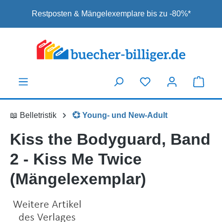
Zum Hauptinhalt springen
Restposten & Mängelexemplare bis zu -80%*
📖 Belletristik
💞 Young- und New-Adult
Kiss the Bodyguard, Band
2 - Kiss Me Twice
(Mängelexemplar)