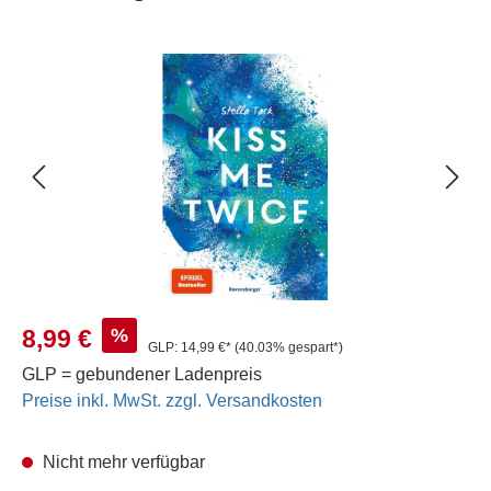
Bildergalerie überspringen
Verkaufspreis:
%
8,99 €
GLP:
14,99 €*
(40.03% gespart*)
GLP = gebundener Ladenpreis
Preise inkl. MwSt. zzgl. Versandkosten
Nicht mehr verfügbar