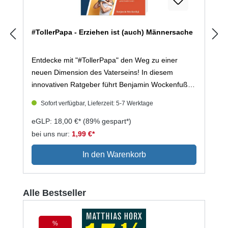
#TollerPapa - Erziehen ist (auch) Männersache
Entdecke mit "#TollerPapa" den Weg zu einer
neuen Dimension des Vaterseins! In diesem
innovativen Ratgeber führt Benjamin Wockenfuß,
erfahrener Vater, Social-Media-Manager und
Sofort verfügbar, Lieferzeit: 5-7 Werktage
Sozialpädagoge, durch die vielschichtigen Aspekte
moderner Vaterschaft. Angereichert mit
eGLP: 18,00 €*
(89% gespart*)
praktischen Wissens-Sprints, die sich nahtlos in
bei uns nur:
1,99 €*
den Familienalltag integrieren lassen, ist dieses
In den Warenkorb
Buch mehr als nur ein Ratgeber – es ist ein
Wegweiser für Väter, die aktiv und einfühlsam im
Leben ihrer Kinder präsent sein möchten. Mit
Produktgalerie überspringen
Alle Bestseller
"#TollerPapa" hast du alles, was du brauchst, um
die Reise des Vaterseins mit Zuversicht, Kreativität
und Freude anzutreten. Trete ein in eine Welt, in
%