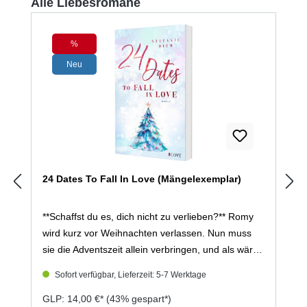
Produktgalerie überspringen
Alle Liebesromane
%
Rabatt
Neu
24 Dates To Fall In Love (Mängelexemplar)
**Schaffst du es, dich nicht zu verlieben?** Romy
wird kurz vor Weihnachten verlassen. Nun muss
sie die Adventszeit allein verbringen, und als wäre
das nicht genug, landet ihr Adventskalender mit 24
Sofort verfügbar, Lieferzeit: 5-7 Werktage
Dating-Ideen ausgerechnet bei Oliver, ihrem
arroganten neuen Kollegen. Widerwillig lässt sie
GLP: 14,00 €*
(43% gespart*)