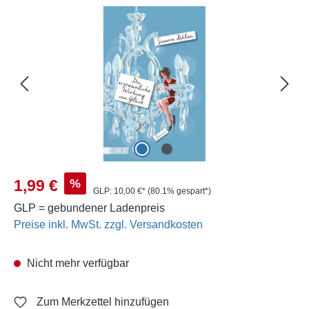
Bildergalerie überspringen
Verkaufspreis:
%
1,99 €
GLP:
10,00 €*
(80.1% gespart*)
GLP = gebundener Ladenpreis
Preise inkl. MwSt. zzgl. Versandkosten
Nicht mehr verfügbar
Zum Merkzettel hinzufügen