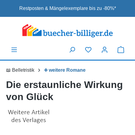
Zum Hauptinhalt springen
Restposten & Mängelexemplare bis zu -80%*
📖 Belletristik
➕ weitere Romane
Die erstaunliche Wirkung
von Glück