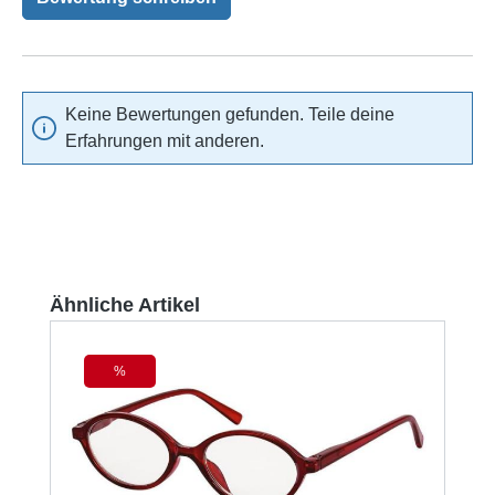
Keine Bewertungen gefunden. Teile deine
Erfahrungen mit anderen.
Produktgalerie überspringen
Ähnliche Artikel
%
Rabatt