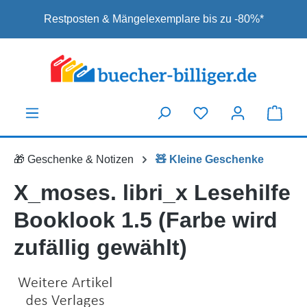
Zum Hauptinhalt springen
Restposten & Mängelexemplare bis zu -80%*
🎁 Geschenke & Notizen
🧸 Kleine Geschenke
X_moses. libri_x Lesehilfe
Booklook 1.5 (Farbe wird
zufällig gewählt)