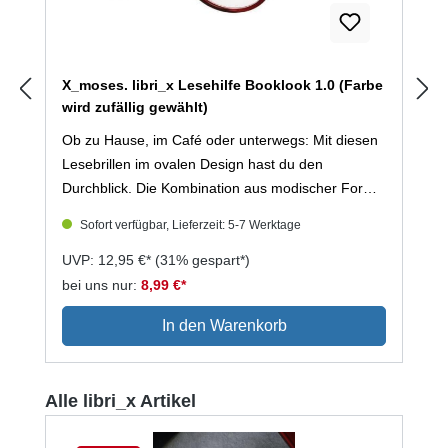
X_moses. libri_x Lesehilfe Booklook 1.0 (Farbe
wird zufällig gewählt)
Ob zu Hause, im Café oder unterwegs: Mit diesen
Lesebrillen im ovalen Design hast du den
Durchblick. Die Kombination aus modischer Form,
stabilem Rahmen und angenehmem Sitz macht sie
Sofort verfügbar, Lieferzeit: 5-7 Werktage
zum verlässlichen Begleiter im Alltag. Jede Brille
kommt in einem hochwertigen Etui im modernen
UVP: 12,95 €*
(31% gespart*)
Flechtmuster mit praktischem Schnappverschluss
bei uns nur:
8,99 €*
– ideal zum Verstauen in der Tasche oder dem
In den Warenkorb
Rucksack.+ ovale Form in drei Farbvarianten+
inklusive Etui im modernen Flechtdesign mit
weichem Innenfutter und praktischem
Produktgalerie überspringen
Alle libri_x Artikel
Schnappverschluss+ Dioptrien +1.0Hinweis: Farbe
wird zufällig gewählt. Wünsche nicht möglich.