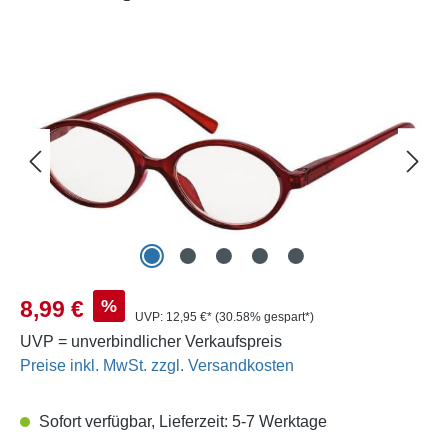
Bildergalerie überspringen
Verkaufspreis:
%
8,99 €
UVP:
12,95 €*
(30.58% gespart*)
UVP = unverbindlicher Verkaufspreis
Preise inkl. MwSt. zzgl. Versandkosten
Sofort verfügbar, Lieferzeit: 5-7 Werktage