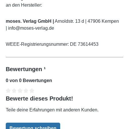
an den Hersteller:
moses. Verlag GmbH |
Arnoldstr. 13 d | 47906 Kempen
| info@moses-verlag.de
WEEE-Registrierungsnummer: DE 73614453
Bewertungen ¹
0 von 0 Bewertungen
Bewerte dieses Produkt!
Durchschnittliche Bewertung von 0 von 5 Sternen
Teile deine Erfahrungen mit anderen Kunden.
Bewertung schreiben