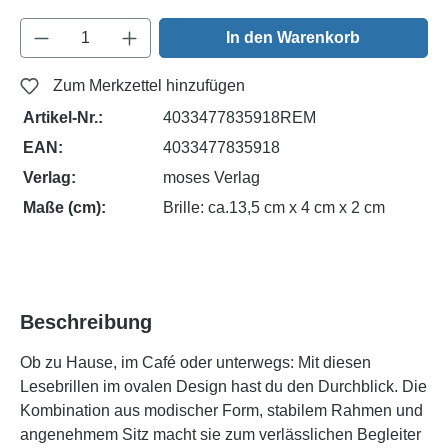
Produkt Anzahl: Gib den gewünschten Wert e
In den Warenkorb
Zum Merkzettel hinzufügen
Artikel-Nr.:
4033477835918REM
EAN:
4033477835918
Verlag:
moses Verlag
Maße (cm):
Brille: ca.13,5 cm x 4 cm x 2 cm
Beschreibung
Ob zu Hause, im Café oder unterwegs: Mit diesen
Lesebrillen im ovalen Design hast du den Durchblick. Die
Kombination aus modischer Form, stabilem Rahmen und
angenehmem Sitz macht sie zum verlässlichen Begleiter