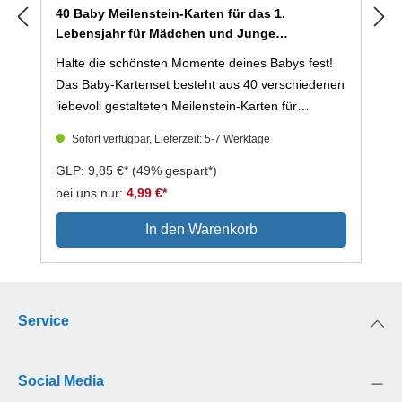
40 Baby Meilenstein-Karten für das 1.
Lebensjahr für Mädchen und Junge
(Mängelexemplar)
Halte die schönsten Momente deines Babys fest!
Das Baby-Kartenset besteht aus 40 verschiedenen
liebevoll gestalteten Meilenstein-Karten für
Mädchen und Jungs. Damit kannst du die
Sofort verfügbar, Lieferzeit: 5-7 Werktage
Entwicklung des ersten Lebensjahrs deines Kindes
für das Fotoalbum verewigen. Die Karten sind
GLP: 9,85 €*
(49% gespart*)
farbenfroh, aber zurückhaltend mit witzigen und
bei uns nur:
4,99 €*
süßen Tieren gestaltet. Für alle mit Sinn für Humor
In den Warenkorb
sind auch ein paar lustige Sprüche mit dabei. Auf
jeder Rückseite findest du Platz, um noch ein paar
Erinnerungen zu den einzigartigen Momenten
dazu zu schreiben. Die Karten bestehen aus einem
Service
stabilen und hochwertigem 400 g Karton. Verpackt
sind sie in einer praktischen Box zum
Aufbewahren. Natürlich sind die 12 Monats-
Social Media
Geburtstage sowie weitere Entwicklungen