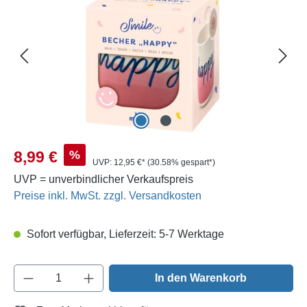
Verkaufspreis:
%
8,99 €
UVP:
12,95 €*
(30.58% gespart*)
UVP = unverbindlicher Verkaufspreis
Preise inkl. MwSt. zzgl. Versandkosten
Sofort verfügbar, Lieferzeit: 5-7 Werktage
Produkt Anzahl: Gib den gewünschten Wert e
In den Warenkorb