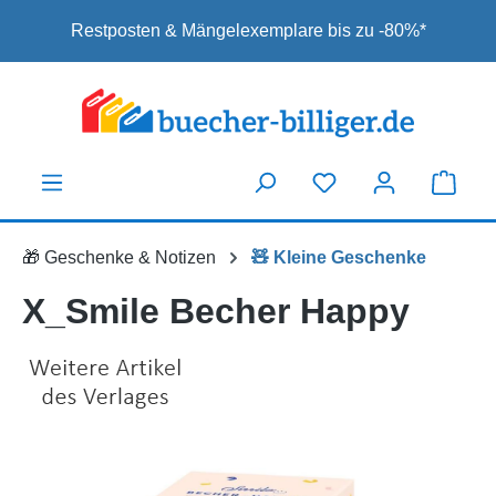
Zum Hauptinhalt springen
Restposten & Mängelexemplare bis zu -80%*
🎁 Geschenke & Notizen
🧸 Kleine Geschenke
X_Smile Becher Happy
Bildergalerie überspringen