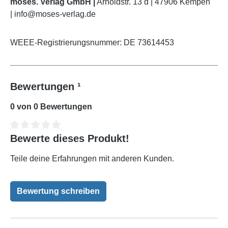
moses. Verlag GmbH |
Arnoldstr. 13 d | 47906 Kempen
| info@moses-verlag.de
WEEE-Registrierungsnummer: DE 73614453
Bewertungen ¹
0 von 0 Bewertungen
Bewerte dieses Produkt!
Durchschnittliche Bewertung von 0 von 5 Sternen
Teile deine Erfahrungen mit anderen Kunden.
Bewertung schreiben