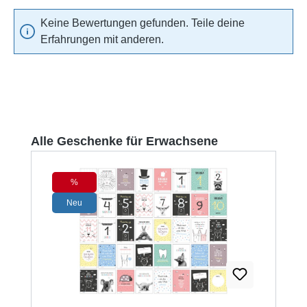
Keine Bewertungen gefunden. Teile deine
Erfahrungen mit anderen.
Produktgalerie überspringen
Alle Geschenke für Erwachsene
%
Rabatt
Neu