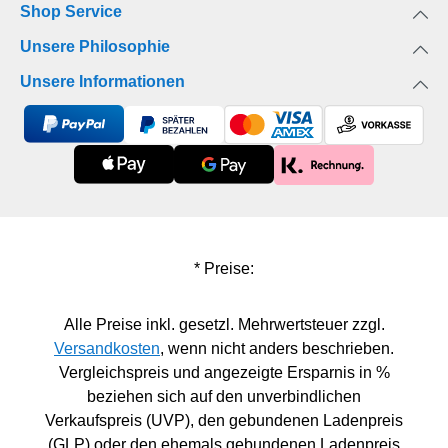
enthalten, wie zum Beispiel: ich kann sitzenich
Shop Service
kann krabbelnmein erstes Baddas erste Mal
Unsere Philosophie
durchschlafenmein erster Urlaub Das ideale
Geschenk zur Schwangerschaft, Geburt, Taufe und
Unsere Informationen
die Baby Shower. Produktdetails:40 Baby-
Meilenstein-Karten inkl. 1 Blanko-KarteAuf jeder
Rückseite ist Platz für persönliche
ErinnerungenGröße: DIN A6 (105 x 148 mm)Die
Karten bestehen aus stabilem 400g Offset-
KartonVerpackt in einer süßen Schachtel zum
Aufbewahren
* Preise:
Alle Preise inkl. gesetzl. Mehrwertsteuer zzgl.
Versandkosten
, wenn nicht anders beschrieben.
Vergleichspreis und angezeigte Ersparnis in %
beziehen sich auf den unverbindlichen
Verkaufspreis (UVP), den gebundenen Ladenpreis
(GLP) oder den ehemals gebundenen Ladenpreis