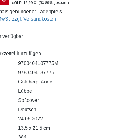
%
eGLP:
12,99 €*
(53.89% gespart*)
als gebundener Ladenpreis
 MwSt. zzgl. Versandkosten
 verfügbar
kzettel hinzufügen
9783404187775M
9783404187775
Goldberg, Anne
Lübbe
Softcover
Deutsch
24.06.2022
13,5 x 21,5 cm
384