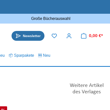
Große Bücherauswahl
0,00 €*
Newsletter
.eu
📦 Sparpakete
🆕 Neu
s: