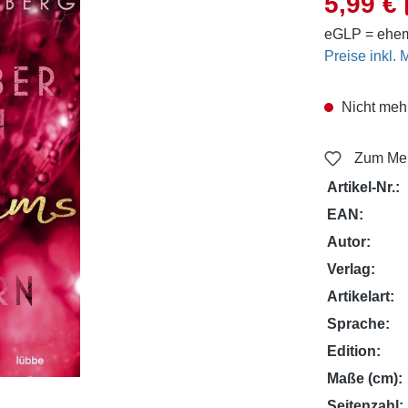
5,99 €
eGLP = ehem
Preise inkl.
Nicht mehr
Zum Mer
Artikel-Nr.:
EAN:
Autor:
Verlag:
Artikelart:
Sprache:
Edition:
Maße (cm):
Seitenzahl: