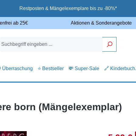
Restposten & Mängelexemplare bis zu -80%*
enfrei ab 25€
Aktionen & Sonderangebote
 Überraschung
⭐ Bestseller
💸 Super-Sale
🔗 Kinderbuch
e born (Mängelexemplar)
Verkaufsprei