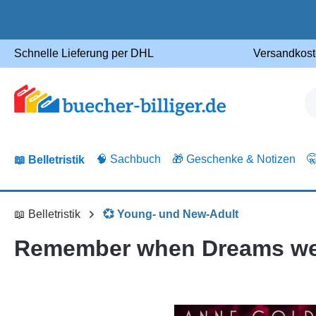
m Hauptinhalt springen
Zur Suche springen
Zur Hauptnavigation springen
Schnelle Lieferung per DHL
Versandkost
🧠 Sachbuch
🎁 Geschenke & Notizen

📖 Belletristik
📖 Belletristik
💞 Young- und New-Adult
Remember when Dreams wer
Bildergalerie überspringen