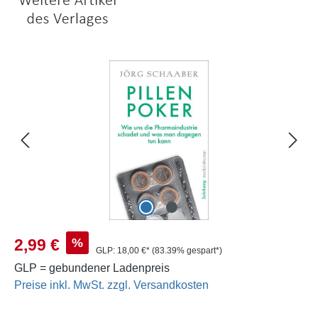
Bildergalerie überspringen
Verkaufspreis:
%
2,99 €
GLP:
18,00 €*
(83.39% gespart*)
GLP = gebundener Ladenpreis
Preise inkl. MwSt. zzgl. Versandkosten