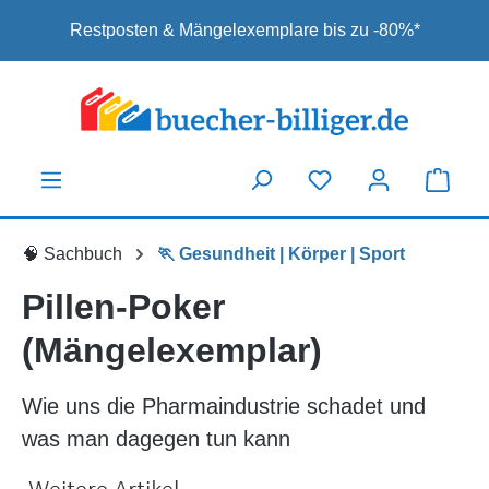
Zum Hauptinhalt springen
Restposten & Mängelexemplare bis zu -80%*
🧠 Sachbuch
🏃 Gesundheit | Körper | Sport
Pillen-Poker
(Mängelexemplar)
Wie uns die Pharmaindustrie schadet und
was man dagegen tun kann