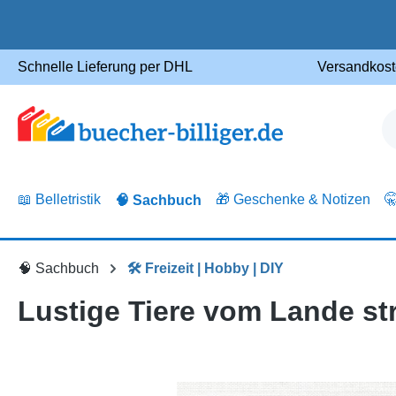
m Hauptinhalt springen
Zur Suche springen
Zur Hauptnavigation springen
Schnelle Lieferung per DHL
Versandkost
📖 Belletristik
🎁 Geschenke & Notizen

🧠 Sachbuch
🧠 Sachbuch
🛠️ Freizeit | Hobby | DIY
Lustige Tiere vom Lande st
Bildergalerie überspringen