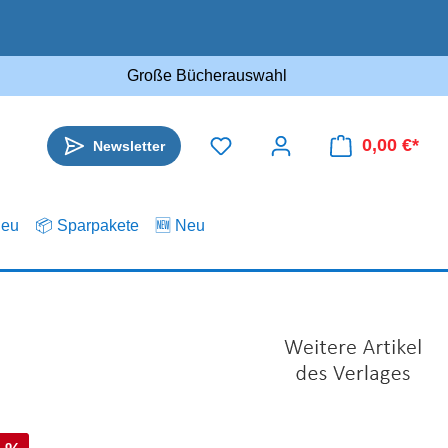
Große Bücherauswahl
0,00 €*
Newsletter
.eu
📦 Sparpakete
🆕 Neu
s: