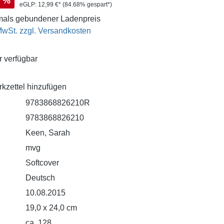
%
eGLP:
12,99 €*
(84.68% gespart*)
als gebundener Ladenpreis
 MwSt. zzgl. Versandkosten
 verfügbar
kzettel hinzufügen
9783868826210R
9783868826210
Keen, Sarah
mvg
Softcover
Deutsch
10.08.2015
19,0 x 24,0 cm
ca. 128