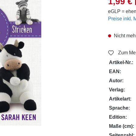
1,99 €
eGLP = ehem
Preise inkl.
Nicht mehr
Zum Mer
Artikel-Nr.:
EAN:
Autor:
Verlag:
Artikelart:
Sprache:
Edition:
Maße (cm):
Seitenzahl: