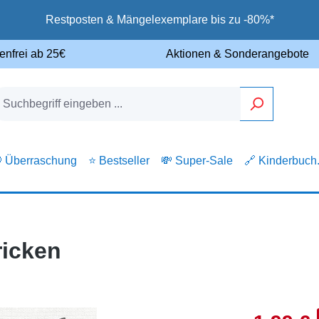
Restposten & Mängelexemplare bis zu -80%*
enfrei ab 25€
Aktionen & Sonderangebote
 Überraschung
⭐ Bestseller
💸 Super-Sale
🔗 Kinderbuch
ricken
Verkaufsprei