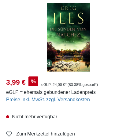
Bildergalerie überspringen
Verkaufspreis:
%
3,99 €
eGLP:
24,00 €*
(83.38% gespart*)
eGLP = ehemals gebundener Ladenpreis
Preise inkl. MwSt. zzgl. Versandkosten
Nicht mehr verfügbar
Zum Merkzettel hinzufügen