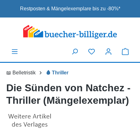
Zum Hauptinhalt springen
Restposten & Mängelexemplare bis zu -80%*
📖 Belletristik
🩸 Thriller
Die Sünden von Natchez -
Thriller (Mängelexemplar)