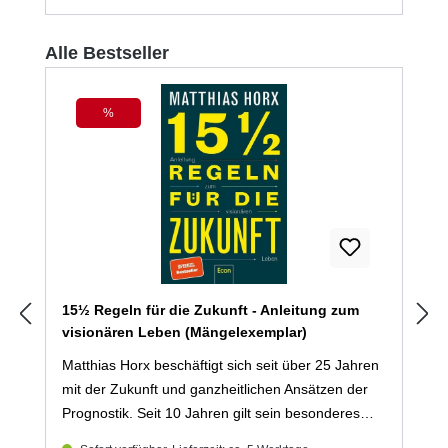
Vergangenheit noch immer gnadenlos verfolgt, und
der Veteran Jean Michael Cardell ist mit der Suche
Produktgalerie überspringen
Alle Bestseller
nach der vermissten Anna Stina Knapp beschäftigt,
während sich das Inferno unaufhaltsam anbahnt
…
%
Rabatt
15½ Regeln für die Zukunft - Anleitung zum
visionären Leben (Mängelexemplar)
Matthias Horx beschäftigt sich seit über 25 Jahren
mit der Zukunft und ganzheitlichen Ansätzen der
Prognostik. Seit 10 Jahren gilt sein besonderes
Interesse den mental-psychologischen