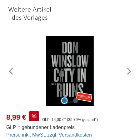
Bildergalerie überspringen
Verkaufspreis:
%
8,99 €
GLP:
14,00 €*
(35.79% gespart*)
GLP = gebundener Ladenpreis
Preise inkl. MwSt. zzgl. Versandkosten