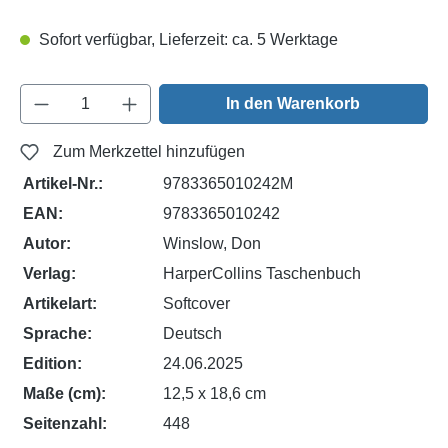
Sofort verfügbar, Lieferzeit: ca. 5 Werktage
Produkt Anzahl: Gib den gewünschten Wert e
In den Warenkorb
Zum Merkzettel hinzufügen
Artikel-Nr.:
9783365010242M
EAN:
9783365010242
Autor:
Winslow, Don
Verlag:
HarperCollins Taschenbuch
Artikelart:
Softcover
Sprache:
Deutsch
Edition:
24.06.2025
Maße (cm):
12,5 x 18,6 cm
Seitenzahl:
448