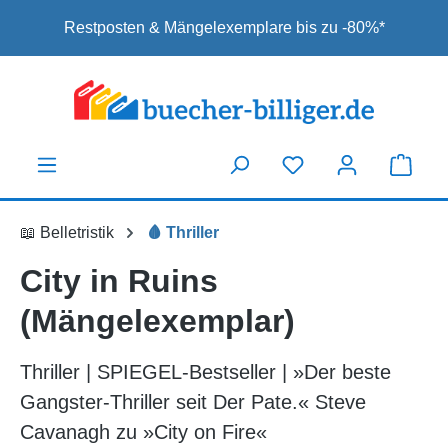
Zum Hauptinhalt springen
Restposten & Mängelexemplare bis zu -80%*
📖 Belletristik
🩸 Thriller
City in Ruins
(Mängelexemplar)
Thriller | SPIEGEL-Bestseller | »Der beste
Gangster-Thriller seit Der Pate.« Steve
Cavanagh zu »City on Fire«