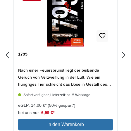
Rabatt
1795
Nach einer Feuersbrunst liegt der beißende
Geruch von Verzweiflung in der Luft. Wie ein
hungriges Tier schleicht das Böse in Gestalt des
zwielichtigen Tycho Ceton durch Stockholms
Sofort verfügbar, Lieferzeit: ca. 5 Werktage
verwinkelte Gassen. Er plant ein widerliches
Komplott, das die ganze Stadt in den Abgrund
eGLP: 14,00 €*
(50% gespart*)
reißen wird. Zwei begnadete Ermittler versuchen
bei uns nur:
6,99 €*
ihn seit über einem Jahr zu fassen. Doch Emil
In den Warenkorb
Winge wird von den Gespenstern seiner