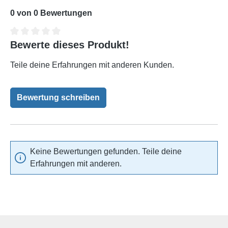
0 von 0 Bewertungen
Bewerte dieses Produkt!
Durchschnittliche Bewertung von 0 von 5 Sternen
Teile deine Erfahrungen mit anderen Kunden.
Bewertung schreiben
Keine Bewertungen gefunden. Teile deine
Erfahrungen mit anderen.