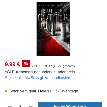
Bildergalerie überspringen
Verkaufspreis:
%
9,99 €
eGLP:
16,99 €*
(41.2% gespart*)
eGLP = ehemals gebundener Ladenpreis
Preise inkl. MwSt. zzgl. Versandkosten
Sofort verfügbar, Lieferzeit: 5-7 Werktage
Produkt Anzahl: Gib den gewünschten Wert e
In den Warenkorb