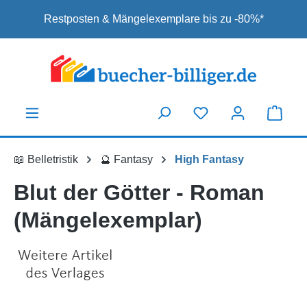
Zum Hauptinhalt springen
Restposten & Mängelexemplare bis zu -80%*
📖 Belletristik
🔮 Fantasy
High Fantasy
Blut der Götter - Roman
(Mängelexemplar)