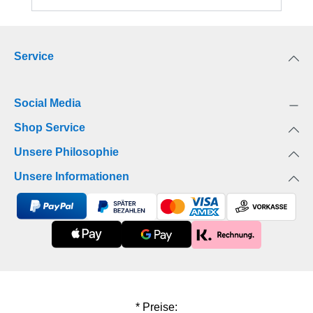
deren Charity-Projekt wirklich auf sich hat. Schon
bald stößt sie auf eine heiße Spur. Dumm nur,
dass sie bei ihrer Suche nach der Wahrheit immer
Service
wieder von dem unerträglich attraktiven
Schauspieler Nick gestört wird. Maxi will nichts mit
dem oberflächlichen Jungstar zu tun haben, der
Social Media
sich für eine Realityshow in der Klinik behandeln
lässt. Nick hingegen findet schnell Gefallen an
Shop Service
Maxi, und schon bald fliegen zwischen den beiden
Unsere Philosophie
die Fetzen – und die Funken.»Beautiful Secrets –
Wenn ich dich spüre« ist der zweite Band der
Unsere Informationen
heißesten New-Adult-Trilogie des Jahres! Im
Zentrum jedes Bandes steht eine von drei toughen
Berliner Freundinnen, die in der Stadt der
verlorenen Herzen nicht nur die große Liebe
finden, sondern auch gemeinsam die kriminellen
Machenschaften einer noblen Privatklinik am
Spreeufer aufdecken: eine idealistische Chirurgin,
* Preise:
die Frauen in Not hilft, eine freiheitsliebende