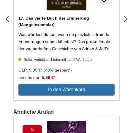
17, Das vierte Buch der Erinnerung
(Mängelexemplar)
Was würdest du tun, wenn du plötzlich in fremde
Erinnerungen sehen könntest? Das große Finale
der zauberhaften Geschichte von Adrian & Jo!Die
Jägerschaft wurde besiegt. Jo kann endlich
Sofort verfügbar, Lieferzeit: ca. 5 Werktage
aufatmen und sich auf ihr Abitur vorbereiten. Als
dann jedoch eine kryptische Weissagung auftaucht
GLP: 9,99 €*
(40% gespart*)
und eigenartige Dinge in ihrem Umfeld passieren,
bei uns nur:
5,99 €*
können Adrian und Jo sich nicht sicher sein, ob die
In den Warenkorb
Gefahr wirklich gebannt ist. Selbst Conny und Finn
scheinen in die seltsamen Vorkommnisse verstrickt
zu sein und es stellt sich die Frage: Wer ist Freund
Produktgalerie überspringen
Ähnliche Artikel
und wer ist Feind?"17 - Das vierte Buch der
Erinnerung" ist der Abschluss der fantastischen
Romantasy-Reihe "Die Bücher der Erinnerung".
%