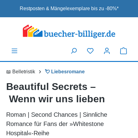
Zum Hauptinhalt springen
Restposten & Mängelexemplare bis zu -80%*
📖 Belletristik
💘 Liebesromane
Beautiful Secrets –
Wenn wir uns lieben
Roman | Second Chances | Sinnliche
Romance für Fans der »Whitestone
Hospital«-Reihe