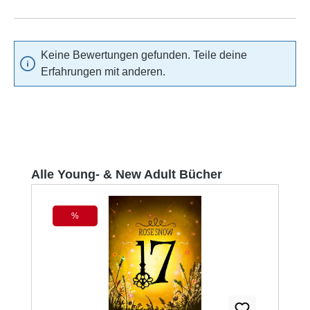
Keine Bewertungen gefunden. Teile deine
Erfahrungen mit anderen.
Produktgalerie überspringen
Alle Young- & New Adult Bücher
%
Rabatt