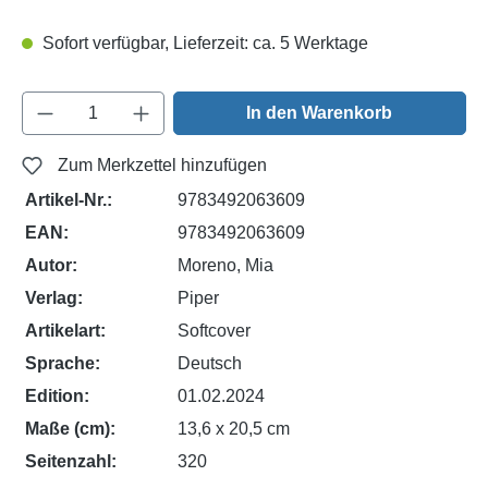
Sofort verfügbar, Lieferzeit: ca. 5 Werktage
Produkt Anzahl: Gib den gewünschten Wert e
In den Warenkorb
Zum Merkzettel hinzufügen
Artikel-Nr.:
9783492063609
EAN:
9783492063609
Autor:
Moreno, Mia
Verlag:
Piper
Artikelart:
Softcover
Sprache:
Deutsch
Edition:
01.02.2024
Maße (cm):
13,6 x 20,5 cm
Seitenzahl:
320