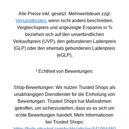
Hackerin, die für das Gute kämpft, und eine mutige
Journalistin, die auf der Suche nach der Wahrheit
Alle Preise inkl. gesetzl. Mehrwertsteuer zzgl.
ist. Dramatisch, sinnlich, süchtig machend.Beautiful
Versandkosten
, wenn nicht anders beschrieben.
Secrets – Wenn du mich berührst (Beautiful
Vergleichspreis und angezeigte Ersparnis in %
Secrets 1)Beautiful Secrets – Wenn ich dich spüre
beziehen sich auf den unverbindlichen
(Beautiful Secrets 2)Beautiful Secrets – Wenn wir
Verkaufspreis (UVP), den gebundenen Ladenpreis
uns lieben (Beautiful Secrets 3)Farbschnitt solange
(GLP) oder den ehemals gebundenen Ladenpreis
der Vorrat reicht.
(eGLP).
¹ Echtheit von Bewertungen:
Shop-Bewertungen: Wir nutzen Trusted Shops als
unabhängigen Dienstleister für die Einholung von
Bewertungen. Trusted Shops hat Maßnahmen
getroffen, um sicherzustellen, dass es es sich um
echte Bewertungen handelt. Mehr Informationen
bei Trusted Shops:
https://help.etrusted.com/hc/de/articles/441994460