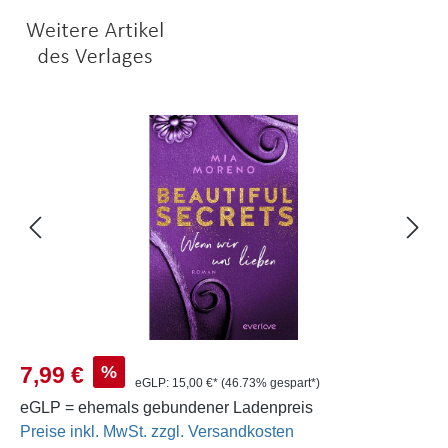
Bildergalerie überspringen
Verkaufspreis:
%
7,99 €
eGLP:
15,00 €*
(46.73% gespart*)
eGLP = ehemals gebundener Ladenpreis
Preise inkl. MwSt. zzgl. Versandkosten