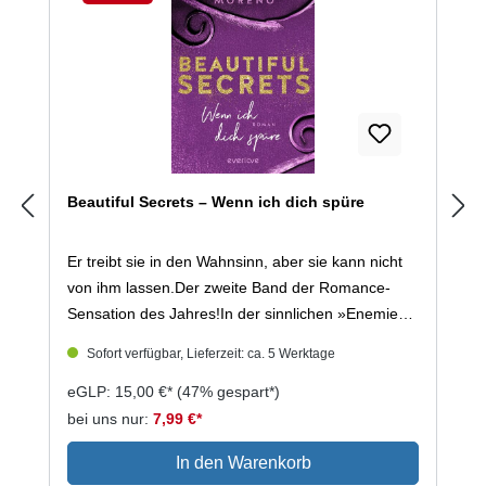
Die Reihe ist abgeschlossen!17 - Das erste Buch
Rabatt
der Erinnerung17 - Das zweite Buch der
Erinnerung17 - Das dritte Buch der Erinnerung17 -
Das vierte Buch der Erinnerung
Beautiful Secrets – Wenn ich dich spüre
Er treibt sie in den Wahnsinn, aber sie kann nicht
von ihm lassen.Der zweite Band der Romance-
Sensation des Jahres!In der sinnlichen »Enemies
to Lovers«-Romance beweist Mia Moreno, dass
Sofort verfügbar, Lieferzeit: ca. 5 Werktage
New Adult mit deutschem Setting nicht nur prickeln,
sondern genussvoll brennen kann.Was soll hier
eGLP: 15,00 €*
(47% gespart*)
vertuscht werden? Die begabte Hackerin Maxi
bei uns nur:
7,99 €*
heuert als IT-Assistentin in der noblen Privatklinik
In den Warenkorb
»Villa Berlin« an, um herauszufinden, was es mit