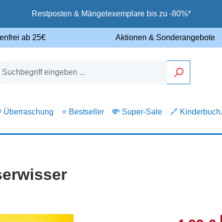
Restposten & Mängelexemplare bis zu -80%*
enfrei ab 25€
Aktionen & Sonderangebote
 Überraschung
⭐ Bestseller
💸 Super-Sale
🔗 Kinderbuch
erwisser
Verkaufsprei