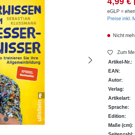
4,99 €
eGLP = ehem
Preise inkl.
Nicht mehr
Zum Mer
Artikel-Nr.:
EAN:
Autor:
Verlag:
Artikelart:
Sprache:
Edition:
Maße (cm):
Seitenzahl: