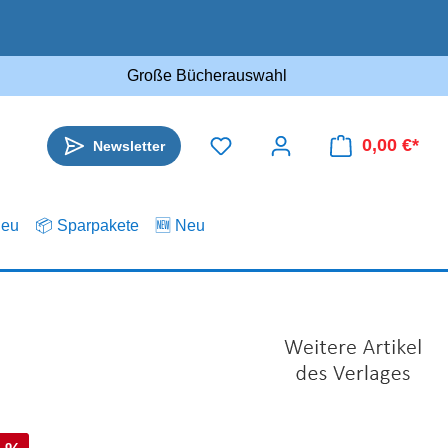
Große Bücherauswahl
0,00 €*
Newsletter
.eu
📦 Sparpakete
🆕 Neu
s: