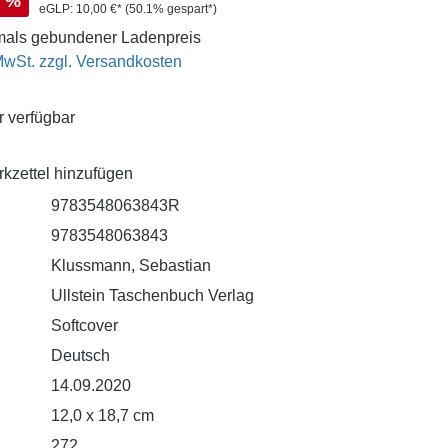
%
eGLP:
10,00 €*
(50.1% gespart*)
als gebundener Ladenpreis
 MwSt. zzgl. Versandkosten
 verfügbar
kzettel hinzufügen
9783548063843R
9783548063843
Klussmann, Sebastian
Ullstein Taschenbuch Verlag
Softcover
Deutsch
14.09.2020
12,0 x 18,7 cm
272