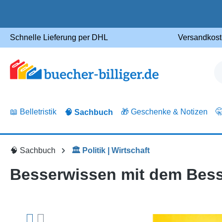
m Hauptinhalt springen
Zur Suche springen
Zur Hauptnavigation springen
Schnelle Lieferung per DHL
Versandkost
📖 Belletristik
🎁 Geschenke & Notizen

🧠 Sachbuch
🧠 Sachbuch
🏛️ Politik | Wirtschaft
Besserwissen mit dem Bess
Bildergalerie überspringen