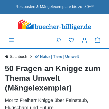
Zum Hauptinhalt springen
Restposten & Mängelexemplare bis zu -80%*
🧠 Sachbuch
🌿 Natur | Tiere | Umwelt
50 Fragen an Knigge zum
Thema Umwelt
(Mängelexemplar)
Moritz Freiherr Knigge über Feinstaub,
Flugscham und Future