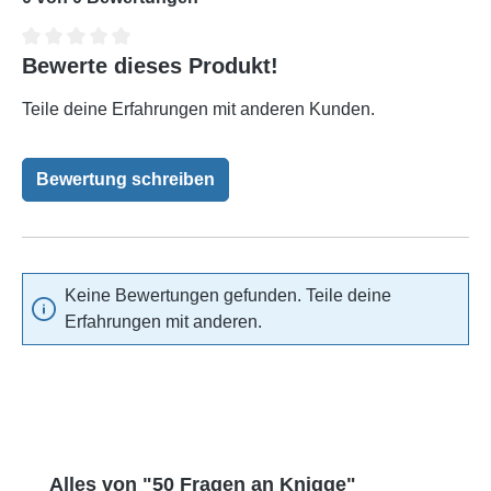
Bewerte dieses Produkt!
Durchschnittliche Bewertung von 0 von 5 Sternen
Teile deine Erfahrungen mit anderen Kunden.
Bewertung schreiben
Keine Bewertungen gefunden. Teile deine
Erfahrungen mit anderen.
Produktgalerie überspringen
Alles von "50 Fragen an Knigge"