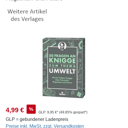
Bildergalerie überspringen
Verkaufspreis:
%
4,99 €
GLP:
9,95 €*
(49.85% gespart*)
GLP = gebundener Ladenpreis
Preise inkl. MwSt. zzgl. Versandkosten