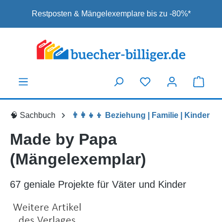
Zum Hauptinhalt springen
Restposten & Mängelexemplare bis zu -80%*
🧠 Sachbuch
👨‍👩‍👧‍👦 Beziehung | Familie | Kinder
Made by Papa
(Mängelexemplar)
67 geniale Projekte für Väter und Kinder