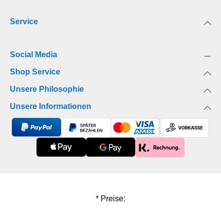
vieles mehr. Dieser selbstgestaltete
Service
Adventskalender kommt von Herzen und ist eine
ganz besondere Geschenkidee für deine
Großeltern, Tanten, Onkel, Eltern, Freunde und
Social Media
andere ganz besondere Menschen.Das erwartet
dich:immerwährender Adventskalender zum
Shop Service
Selbstgestalten24 hochwertige, gut beschreibbare
Unsere Philosophie
Seiten perfektes Mitbringsel im Advent und tolle
Geschenkideelanganhaltende Freude, auch für die
Unsere Informationen
nächsten JahreLass das vergangene Jahr Revue
passieren und trage die schönsten Erinnerungen in
diesem Kalender zusammen. So zauberst du ein
Lächeln auf die Lippen deiner Liebsten, während
sie in den kostbaren Momenten des letzten Jahres
schwelgen und sich die Zeit bis Weihnachten
versüßen.
* Preise: