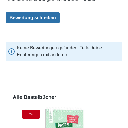
Bewertung schreiben
Keine Bewertungen gefunden. Teile deine
Erfahrungen mit anderen.
Produktgalerie überspringen
Alle Bastelbücher
%
Rabatt