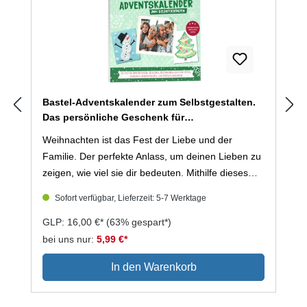
Bastel-Adventskalender zum Selbstgestalten.
Das persönliche Geschenk für
Lieblingsmenschen (Mängelexemplar)
Weihnachten ist das Fest der Liebe und der
Familie. Der perfekte Anlass, um deinen Lieben zu
zeigen, wie viel sie dir bedeuten. Mithilfe dieses
außergewöhnlichen Adventskalenders übermittelst
Sofort verfügbar, Lieferzeit: 5-7 Werktage
du deinen Lieblingsmenschen auf 24 persönlichen
und individuell gestalteten Seiten deine
GLP: 16,00 €*
(63% gespart*)
Wertschätzung.Malen, Basteln, Schreiben, Kleben
bei uns nur:
5,99 €*
– Mit etwas Kreativität wird dieser Adventskalender
In den Warenkorb
zum perfekten Geschenk. Die 24 Seiten bieten
Platz für Geschichten und Anekdoten,
Erinnerungen, Fotos, Zeichnungen, Sticker und